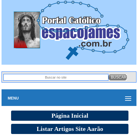
MENU
Página Inicial
Listar Artigos Site Aarão