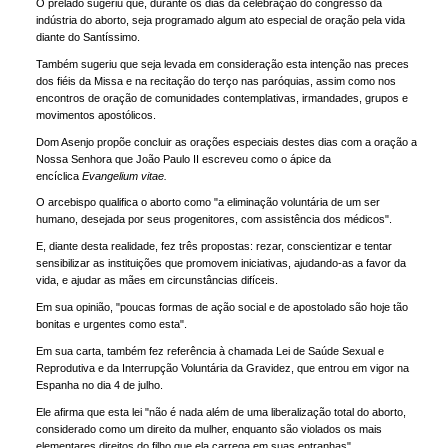
O prelado sugeriu que, durante os dias da celebração do congresso da
indústria do aborto, seja programado algum ato especial de oração pela vida
diante do Santíssimo.
Também sugeriu que seja levada em consideração esta intenção nas preces
dos fiéis da Missa e na recitação do terço nas paróquias, assim como nos
encontros de oração de comunidades contemplativas, irmandades, grupos e
movimentos apostólicos.
Dom Asenjo propõe concluir as orações especiais destes dias com a oração a
Nossa Senhora que João Paulo II escreveu como o ápice da
encíclica
Evangelium vitae.
O arcebispo qualifica o aborto como "a eliminação voluntária de um ser
humano, desejada por seus progenitores, com assistência dos médicos".
E, diante desta realidade, fez três propostas: rezar, conscientizar e tentar
sensibilizar as instituições que promovem iniciativas, ajudando-as a favor da
vida, e ajudar as mães em circunstâncias difíceis.
Em sua opinião, "poucas formas de ação social e de apostolado são hoje tão
bonitas e urgentes como esta".
Em sua carta, também fez referência à chamada Lei de Saúde Sexual e
Reprodutiva e da Interrupção Voluntária da Gravidez, que entrou em vigor na
Espanha no dia 4 de julho.
Ele afirma que esta lei "não é nada além de uma liberalização total do aborto,
considerado como um direito da mulher, enquanto são violados os mais
elementares direitos do filho que ela carrega em suas entranhas".