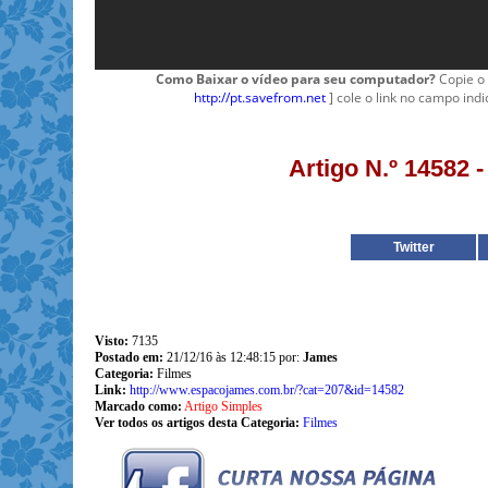
Como Baixar o vídeo para seu computador?
Copie o 
http://pt.savefrom.net
] cole o link no campo indi
Artigo N.º 14582 
Twitter
Visto:
7135
Postado em:
21/12/16 às 12:48:15 por:
James
Categoria:
Filmes
Link:
http://www.espacojames.com.br/?cat=207&id=14582
Marcado como:
Artigo Simples
Ver todos os artigos desta Categoria:
Filmes