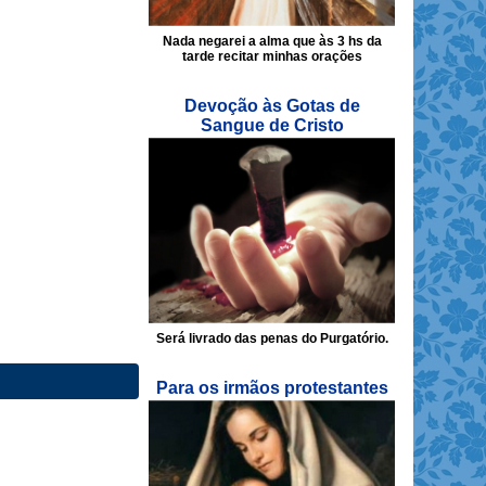
Nada negarei a alma que às 3 hs da
tarde recitar minhas orações
Devoção às Gotas de
Sangue de Cristo
Será livrado das penas do Purgatório.
Para os irmãos protestantes