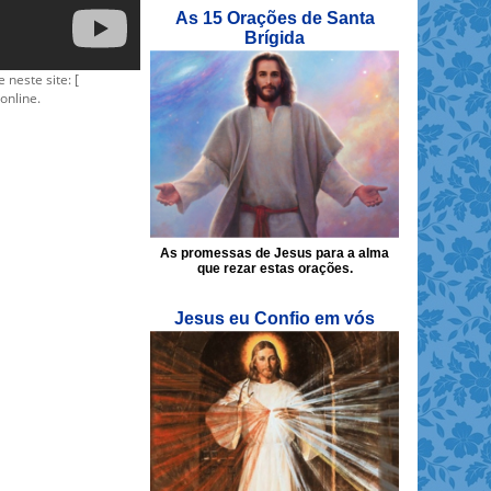
As 15 Orações de Santa
Brígida
e neste site: [
online.
As promessas de Jesus para a alma
que rezar estas orações.
Jesus eu Confio em vós