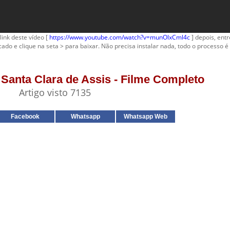
link deste vídeo [
https://www.youtube.com/watch?v=munOlxCml4c
] depois, entr
cado e clique na seta > para baixar. Não precisa instalar nada, todo o processo é 
- Santa Clara de Assis - Filme Completo
Artigo visto 7135
Facebook
Whatsapp
Whatsapp Web