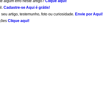
te algum erro neste artigo?
Clique aqui!
il.
Cadastre-se Aqui é grátis!
 seu artigo, testemunho, foto ou curiosidade.
Envie por Aqui!
ações
Clique aqui!