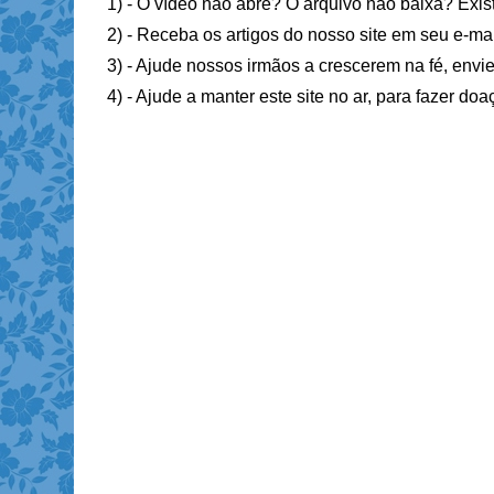
1) - O vídeo não abre? O arquivo não baixa? Exis
2) - Receba os artigos do nosso site em seu e-ma
3) - Ajude nossos irmãos a crescerem na fé, envie
4) - Ajude a manter este site no ar, para fazer do