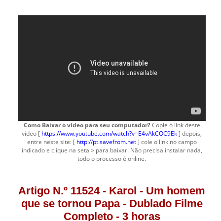
Como Baixar o vídeo para seu computador?
Copie o link deste
vídeo [
https://www.youtube.com/watch?v=E4vAkCOC9Ek
] depois,
entre neste site: [
http://pt.savefrom.net
] cole o link no campo
indicado e clique na seta > para baixar. Não precisa instalar nada,
todo o processo é online.
Artigo N.º 11524 - Karol - Um homem
que se tornou Papa - Dublado Filme
Completo - 3 horas