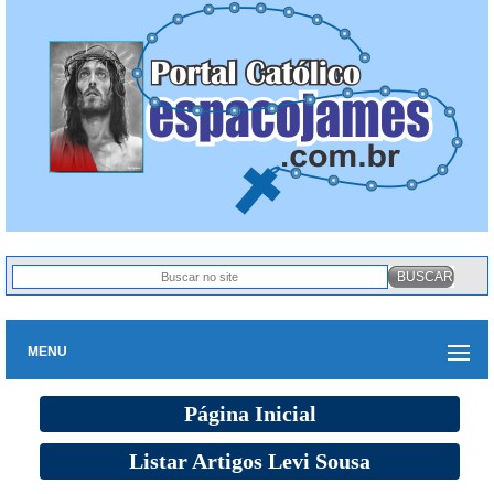
MENU
Página Inicial
Listar Artigos Levi Sousa