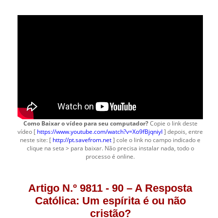
Como Baixar o vídeo para seu computador?
Copie o link deste
vídeo [
https://www.youtube.com/watch?v=Xo9fBjqniyI
] depois, entre
neste site: [
http://pt.savefrom.net
] cole o link no campo indicado e
clique na seta > para baixar. Não precisa instalar nada, todo o
processo é online.
Artigo N.º 9811 - 90 – A Resposta
Católica: Um espírita é ou não
cristão?