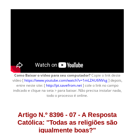
Como Baixar o vídeo para seu computador?
Copie o link deste
vídeo [
https://www.youtube.com/watch?v=1mLZAU6NVsg
] depois,
entre neste site: [
http://pt.savefrom.net
] cole o link no campo
indicado e clique na seta > para baixar. Não precisa instalar nada,
todo o processo é online.
Artigo N.º 8396 - 07 - A Resposta
Católica: "Todas as religiões são
igualmente boas?"