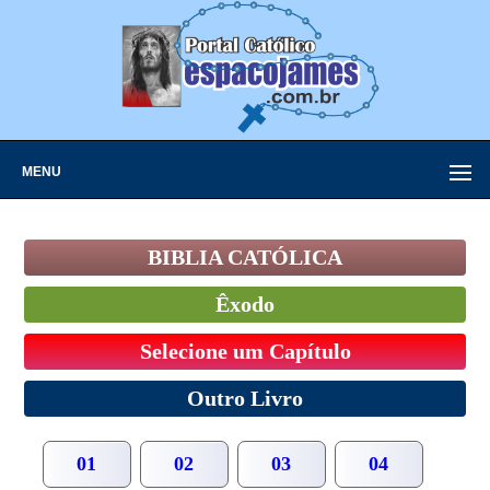
MENU
BIBLIA CATÓLICA
Êxodo
Selecione um Capítulo
Outro Livro
01
02
03
04