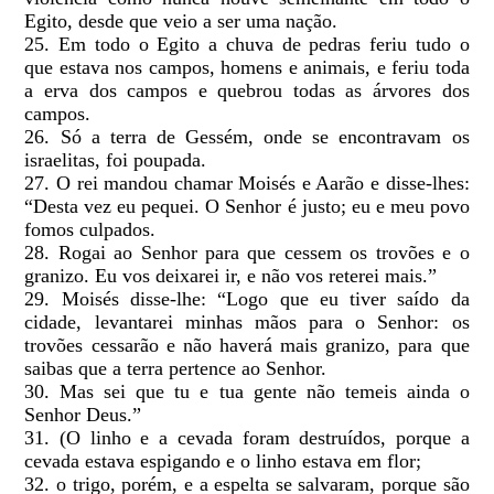
Egito, desde que veio a ser uma nação.
25. Em todo o Egito a chuva de pedras feriu tudo o
que estava nos campos, homens e animais, e feriu toda
a erva dos campos e quebrou todas as árvores dos
campos.
26. Só a terra de Gessém, onde se encontravam os
israelitas, foi poupada.
27. O rei mandou chamar Moisés e Aarão e disse-lhes:
“Desta vez eu pequei. O Senhor é justo; eu e meu povo
fomos culpados.
28. Rogai ao Senhor para que cessem os trovões e o
granizo. Eu vos deixarei ir, e não vos reterei mais.”
29. Moisés disse-lhe: “Logo que eu tiver saído da
cidade, levantarei minhas mãos para o Senhor: os
trovões cessarão e não haverá mais granizo, para que
saibas que a terra pertence ao Senhor.
30. Mas sei que tu e tua gente não temeis ainda o
Senhor Deus.”
31. (O linho e a cevada foram destruídos, porque a
cevada estava espigando e o linho estava em flor;
32. o trigo, porém, e a espelta se salvaram, porque são