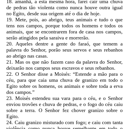
18. amanhã, a esta mesma hora, farei cair uma chuva
de pedras tão violenta como nunca houve outra igual
no Egito, desde sua origem até o dia de hoje.
19. Mete, pois, ao abrigo, teus animais e tudo o que
tens nos campos, porque todos os homens e todos os
animais, que se encontrarem fora de casa nos campos,
serão atingidos pela saraiva e morrerão.
20. Aqueles dentre a gente do faraó, que temem a
palavra do Senhor, porão seus servos e seus rebanhos
ao abrigo nas casas.
21. Mas os que não fazem caso da palavra do Senhor,
deixarão nos campos seus escravos e seus rebanhos.
22. O Senhor disse a Moisés: “Estende a mão para o
céu, para que caia uma chuva de granizo em todo o
Egito sobre os homens, os animais e sobre toda a erva
dos campos.”
23. Moisés estendeu sua vara para o céu, e o Senhor
enviou trovões e chuva de pedras, e o fogo do céu caiu
sobre a terra. O Senhor fez chover granizo sobre o
Egito.
24. Caiu granizo misturado com fogo; e caiu com tanta
violência como nunca houve semelhante em todo o