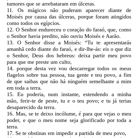
tumores que se arrebataram em úlceras.
11. Os mágicos não puderam aparecer diante de
Moisés por causa das úlceras, porque foram atingidos
como todos os egípcios.
12. O Senhor endureceu o coração do faraó, que, como
o Senhor havia predito, não ouviu Moisés e Aarão.
13. O Senhor disse a Moisés: “Tu te apresentarás
amanhã cedo diante do faraó, e dir-lhe-ás: eis o que diz
o Senhor, Deus dos hebreus: deixa partir meu povo
para que me preste um culto,
14. porque desta vez vou descarregar todos os meus
flagelos sobre tua pessoa, tua gente e teu povo, a fim
de que saibas que não há ninguém semelhante a mim
em toda a terra.
15. Eu poderia, num instante, estendendo a minha
mão, ferir-te de peste, tu e o teu povo; e tu já terias
desaparecido da terra.
16. Mas, se te deixo incólume, é para que vejas o meu
poder, e que o meu nome seja glorificado por toda a
terra.
17. Se te obstinas em impedir a partida de meu povo,