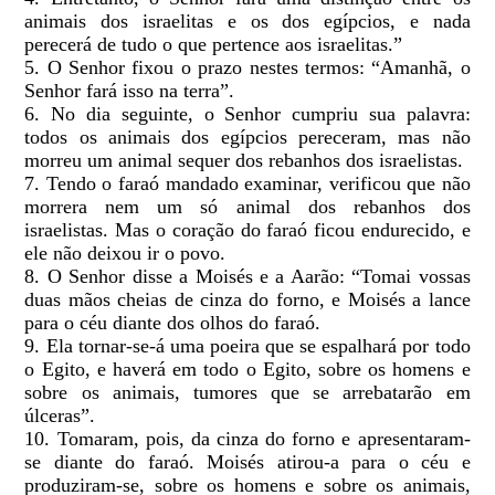
animais dos israelitas e os dos egípcios, e nada
perecerá de tudo o que pertence aos israelitas.”
5. O Senhor fixou o prazo nestes termos: “Amanhã, o
Senhor fará isso na terra”.
6. No dia seguinte, o Senhor cumpriu sua palavra:
todos os animais dos egípcios pereceram, mas não
morreu um animal sequer dos rebanhos dos israelistas.
7. Tendo o faraó mandado examinar, verificou que não
morrera nem um só animal dos rebanhos dos
israelistas. Mas o coração do faraó ficou endurecido, e
ele não deixou ir o povo.
8. O Senhor disse a Moisés e a Aarão: “Tomai vossas
duas mãos cheias de cinza do forno, e Moisés a lance
para o céu diante dos olhos do faraó.
9. Ela tornar-se-á uma poeira que se espalhará por todo
o Egito, e haverá em todo o Egito, sobre os homens e
sobre os animais, tumores que se arrebatarão em
úlceras”.
10. Tomaram, pois, da cinza do forno e apresentaram-
se diante do faraó. Moisés atirou-a para o céu e
produziram-se, sobre os homens e sobre os animais,