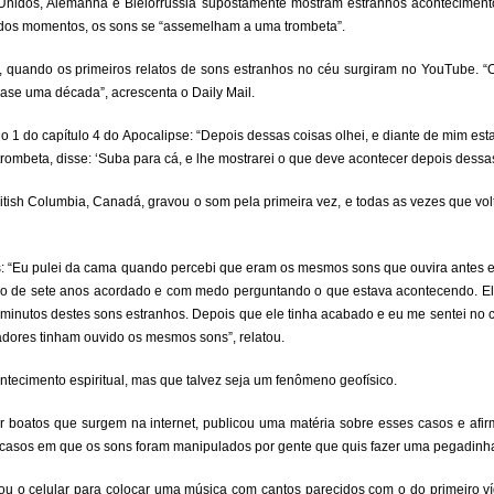
nidos, Alemanha e Bielorrússia supostamente mostram estranhos acontecimentos
ados momentos, os sons se “assemelham a uma trombeta”.
 quando os primeiros relatos de sons estranhos no céu surgiram no YouTube. “
uase uma década”, acrescenta o Daily Mail.
 1 do capítulo 4 do Apocalipse: “Depois dessas coisas olhei, e diante de mim est
trombeta, disse: ‘Suba para cá, e lhe mostrarei o que deve acontecer depois dessas
tish Columbia, Canadá, gravou o som pela primeira vez, e todas as vezes que vol
: “Eu pulei da cama quando percebi que eram os mesmos sons que ouvira antes 
filho de sete anos acordado e com medo perguntando o que estava acontecendo. El
minutos destes sons estranhos. Depois que ele tinha acabado e eu me sentei no 
adores tinham ouvido os mesmos sons”, relatou.
tecimento espiritual, mas que talvez seja um fenômeno geofísico.
ntir boatos que surgem na internet, publicou uma matéria sobre esses casos e afi
 casos em que os sons foram manipulados por gente que quis fazer uma pegadinha
u o celular para colocar uma música com cantos parecidos com o do primeiro v