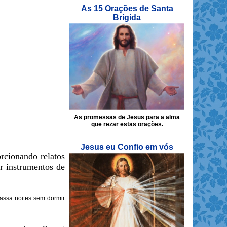
As 15 Orações de Santa
Brígida
As promessas de Jesus para a alma
que rezar estas orações.
Jesus eu Confio em vós
rcionando relatos
r instrumentos de
assa noites sem dormir