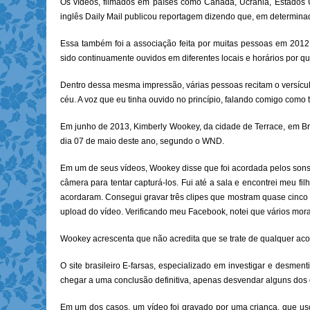
Os vídeos, filmados em países como Canadá, Ucrânia, Estados U
inglês Daily Mail publicou reportagem dizendo que, em determin
Essa também foi a associação feita por muitas pessoas em 2012,
sido continuamente ouvidos em diferentes locais e horários por q
Dentro dessa mesma impressão, várias pessoas recitam o versículo
céu. A voz que eu tinha ouvido no princípio, falando comigo como 
Em junho de 2013, Kimberly Wookey, da cidade de Terrace, em Bri
dia 07 de maio deste ano, segundo o WND.
Em um de seus vídeos, Wookey disse que foi acordada pelos sons
câmera para tentar capturá-los. Fui até a sala e encontrei meu 
acordaram. Consegui gravar três clipes que mostram quase cinco 
upload do vídeo. Verificando meu Facebook, notei que vários mor
Wookey acrescenta que não acredita que se trate de qualquer acon
O site brasileiro E-farsas, especializado em investigar e desme
chegar a uma conclusão definitiva, apenas desvendar alguns dos
Em um dos casos, um vídeo foi gravado por uma criança, que uso