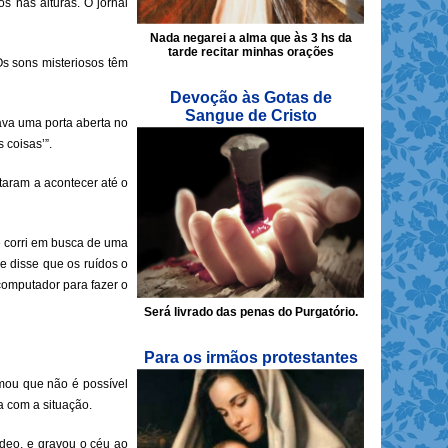
 nas alturas. O jornal
Nada negarei a alma que às 3 hs da
tarde recitar minhas orações
Os sons misteriosos têm
Devoção às Gotas de
Sangue de Cristo
ava uma porta aberta no
 coisas’”.
taram a acontecer até o
e corri em busca de uma
e disse que os ruídos o
computador para fazer o
Será livrado das penas do Purgatório.
Para os irmãos protestantes
rmou que não é possível
 com a situação.
ídeo, e gravou o céu ao