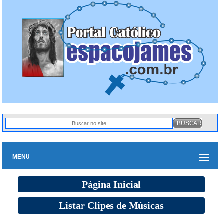
MENU
Página Inicial
Listar Clipes de Músicas