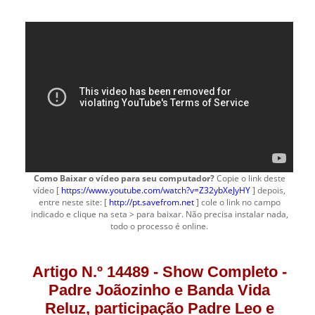
Como Baixar o vídeo para seu computador?
Copie o link deste
vídeo [
https://www.youtube.com/watch?v=Z32ybXeJyHY
] depois,
entre neste site: [
http://pt.savefrom.net
] cole o link no campo
indicado e clique na seta > para baixar. Não precisa instalar nada,
todo o processo é online.
Artigo N.º 14489 - Show Completo -
Padre Joãozinho e Banda Vida
Reluz, participação Padre Leo e