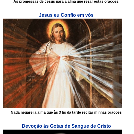
As promessas de Jesus para a alma que rezar estas orações.
Jesus eu Confio em vós
Nada negarei a alma que às 3 hs da tarde recitar minhas orações
Devoção às Gotas de Sangue de Cristo