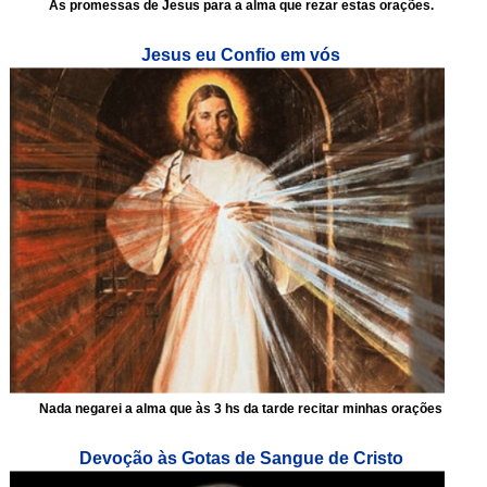
As promessas de Jesus para a alma que rezar estas orações.
Jesus eu Confio em vós
Nada negarei a alma que às 3 hs da tarde recitar minhas orações
Devoção às Gotas de Sangue de Cristo