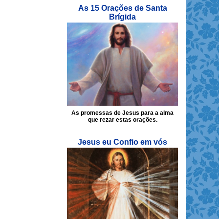
As 15 Orações de Santa
Brígida
As promessas de Jesus para a alma
que rezar estas orações.
Jesus eu Confio em vós