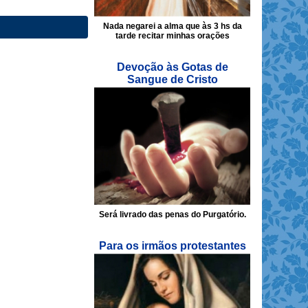
Nada negarei a alma que às 3 hs da
tarde recitar minhas orações
Devoção às Gotas de
Sangue de Cristo
Será livrado das penas do Purgatório.
Para os irmãos protestantes