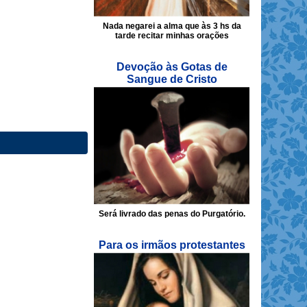
Nada negarei a alma que às 3 hs da
tarde recitar minhas orações
Devoção às Gotas de
Sangue de Cristo
Será livrado das penas do Purgatório.
Para os irmãos protestantes