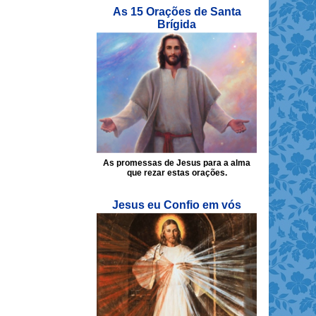
As 15 Orações de Santa
Brígida
As promessas de Jesus para a alma
que rezar estas orações.
Jesus eu Confio em vós