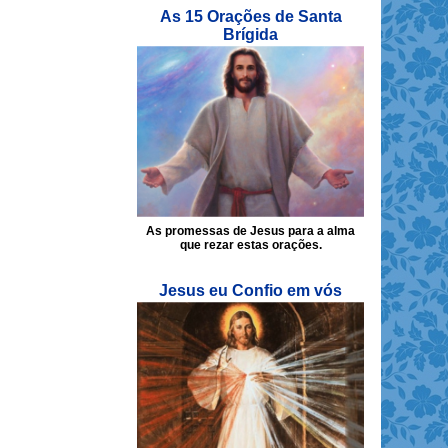
As 15 Orações de Santa
Brígida
As promessas de Jesus para a alma
que rezar estas orações.
Jesus eu Confio em vós