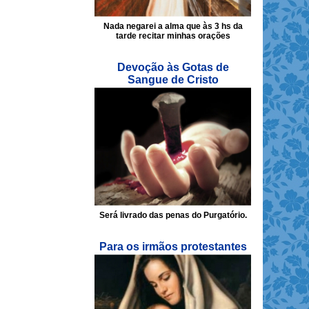
Nada negarei a alma que às 3 hs da
tarde recitar minhas orações
Devoção às Gotas de
Sangue de Cristo
Será livrado das penas do Purgatório.
Para os irmãos protestantes