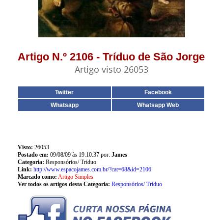
Artigo N.º 2106 - Tríduo de São Jorge
Artigo visto 26053
Twitter
Facebook
Whatsapp
Whatsapp Web
Visto:
26053
Postado em:
09/08/09 às 19:10:37 por:
James
Categoria:
Responsórios/ Tríduo
Link:
http://www.espacojames.com.br/?cat=68&id=2106
Marcado como:
Artigo Simples
Ver todos os artigos desta Categoria:
Responsórios/ Tríduo