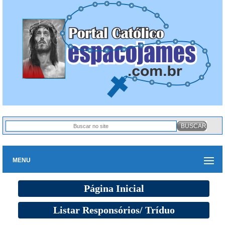
MENU
Página Inicial
Listar Responsórios/ Tríduo