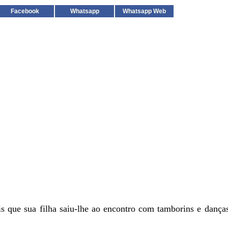
Facebook
Whatsapp
Whatsapp Web
is que sua filha saiu-lhe ao encontro com tamborins e danças