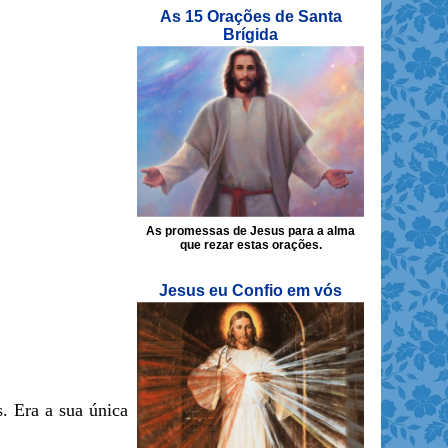
As 15 Orações de Santa
Brígida
As promessas de Jesus para a alma
que rezar estas orações.
Jesus eu Confio em vós
. Era a sua única