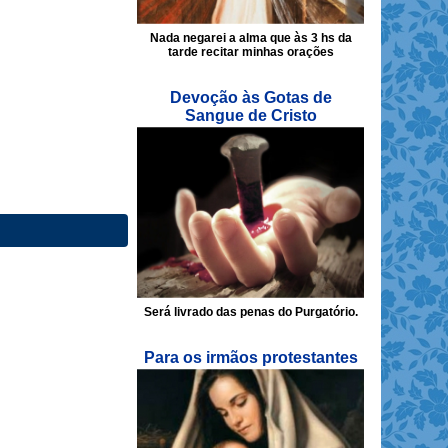
Nada negarei a alma que às 3 hs da
tarde recitar minhas orações
Devoção às Gotas de
Sangue de Cristo
Será livrado das penas do Purgatório.
Para os irmãos protestantes