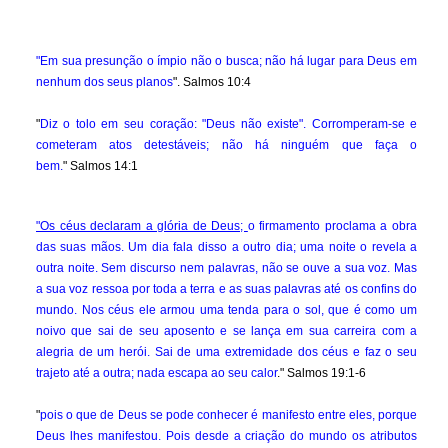
"Em sua presunção o ímpio não o busca; não há lugar para Deus em
nenhum dos seus planos
". Salmos 10:4
"
Diz o tolo em seu coração: "Deus não existe". Corromperam-se e
cometeram atos detestáveis; não há ninguém que faça o
bem.
" Salmos 14:1
"Os céus declaram a glória de Deus;
o firmamento proclama a obra
das suas mãos. Um dia fala disso a outro dia; uma noite o revela a
outra noite. Sem discurso nem palavras, não se ouve a sua voz. Mas
a sua voz ressoa por toda a terra e as suas palavras até os confins do
mundo. Nos céus ele armou uma tenda para o sol, que é como um
noivo que sai de seu aposento e se lança em sua carreira com a
alegria de um herói. Sai de uma extremidade dos céus e faz o seu
trajeto até a outra; nada escapa ao seu calor
." Salmos 19:1-6
"
pois o que de Deus se pode conhecer é manifesto entre eles, porque
Deus lhes manifestou. Pois desde a criação do mundo os atributos