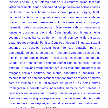
invisíveis de Deus, seu eterno poder e sua natureza divina, têm sido
vistos claramente, sendo compreendidos por meio das coisas criadas,
de forma que tais homens são indesculpáveis; porque, tendo
conhecido a Deus, não o glorificaram como Deus, nem lhe renderam
graças, mas os seus pensamentos tornaram-se fúteis e o coração
insensato deles obscureceu-se. Dizendo-se sábios, tornaram-se
loucos e trocaram a glória do Deus imortal por imagens feitas
segundo a semelhança do homem mortal, bem como de pássaros,
quadrúpedes e répteis. Por isso Deus os entregou à impureza sexual,
segundo os desejos pecaminosos do seu coração, para a
degradação do seu corpo entre si. Trocaram a verdade de Deus pela
mentira, e adoraram e serviram a coisas e seres criados, em lugar do
Criador, que é bendito para sempre. Amém. Por causa disso Deus os
entregou a paixões vergonhosas. Até suas mulheres trocaram suas
relações sexuais naturais por outras, contrárias à natureza. Da
mesma forma, os homens também abandonaram as relações naturais
com as mulheres e se inflamaram de paixão uns pelos outros.
Começaram a cometer atos indecentes, homens com homens, e
receberam em si mesmos o castigo merecido pela sua perversão.
Além do mais, visto que desprezaram o conhecimento de Deus, ele
os entregou a uma disposição mental reprovável, para praticarem o