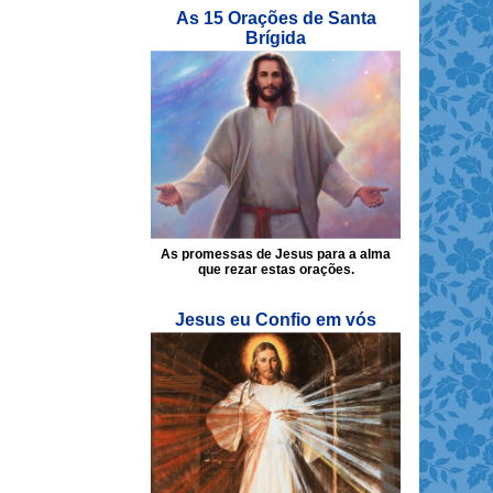
As 15 Orações de Santa
Brígida
As promessas de Jesus para a alma
que rezar estas orações.
Jesus eu Confio em vós