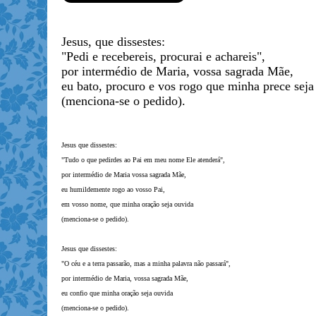
Jesus, que dissestes:
"Pedi e recebereis, procurai e achareis",
por intermédio de Maria, vossa sagrada Mãe,
eu bato, procuro e vos rogo que minha prece seja
(menciona-se o pedido).
Jesus que dissestes:
"Tudo o que pedirdes ao Pai em meu nome Ele atenderá",
por intermédio de Maria vossa sagrada Mãe,
eu humildemente rogo ao vosso Pai,
em vosso nome, que minha oração seja ouvida
(menciona-se o pedido).
Jesus que dissestes:
"O céu e a terra passarão, mas a minha palavra não passará",
por intermédio de Maria, vossa sagrada Mãe,
eu confio que minha oração seja ouvida
(menciona-se o pedido).