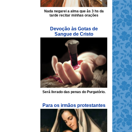
Nada negarei a alma que às 3 hs da
tarde recitar minhas orações
Devoção às Gotas de
Sangue de Cristo
Será livrado das penas do Purgatório.
Para os irmãos protestantes