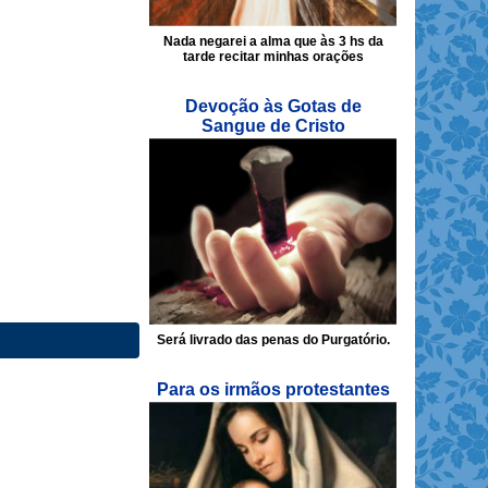
Nada negarei a alma que às 3 hs da
tarde recitar minhas orações
Devoção às Gotas de
Sangue de Cristo
Será livrado das penas do Purgatório.
Para os irmãos protestantes