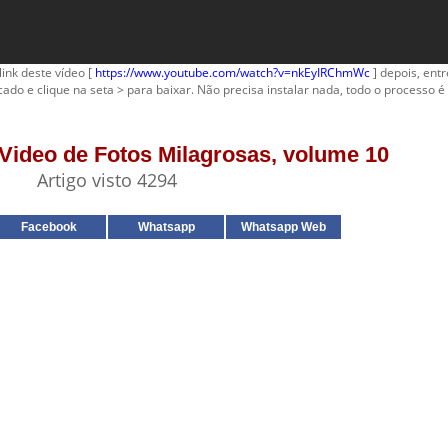
link deste vídeo [
https://www.youtube.com/watch?v=nkEyIRChmWc
] depois, entr
cado e clique na seta > para baixar. Não precisa instalar nada, todo o processo é 
- Video de Fotos Milagrosas, volume 10
Artigo visto 4294
Facebook
Whatsapp
Whatsapp Web