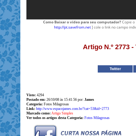
Como Baixar o vídeo para seu computador?
Copie o 
http://pt.savefrom.net
] cole o link no campo indi
Artigo N.º 2773 
Twitter
Visto:
4294
Postado em:
26/10/08 às 15:41:56 por:
James
Categoria:
Fotos Milagrosas
Link:
http://www.espacojames.com.br/?cat=53&id=2773
Marcado como:
Artigo Simples
Ver todos os artigos desta Categoria:
Fotos Milagrosas