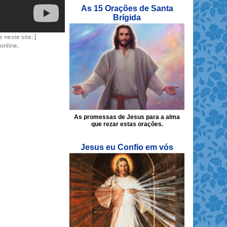
As 15 Orações de Santa
Brígida
e neste site: [
online.
As promessas de Jesus para a alma
que rezar estas orações.
Jesus eu Confio em vós