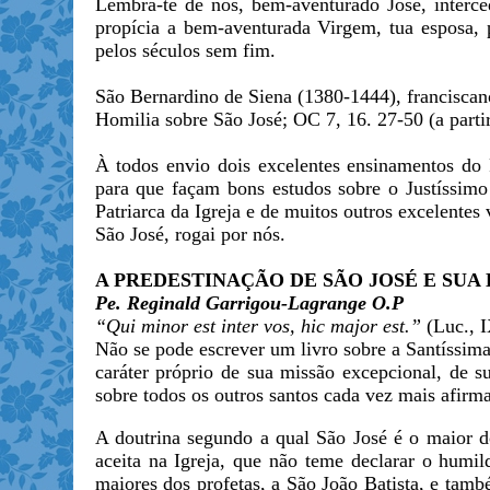
Lembra-te de nós, bem-aventurado José, interced
propícia a bem-aventurada Virgem, tua esposa, 
pelos séculos sem fim.
São Bernardino de Siena (1380-1444), franciscan
Homilia sobre São José; OC 7, 16. 27-50 (a partir
À todos envio dois excelentes ensinamentos do 
para que façam bons estudos sobre o Justíssim
Patriarca da Igreja e de muitos outros excelentes 
São José, rogai por nós.
A PREDESTINAÇÃO DE SÃO JOSÉ E SUA
Pe. Reginald Garrigou-Lagrange O.P
“Qui minor est inter vos, hic major est.”
(Luc., I
Não se pode escrever um livro sobre a Santíssima
caráter próprio de sua missão excepcional, de s
sobre todos os outros santos cada vez mais afirma
A doutrina segundo a qual São José é o maior 
aceita na Igreja, que não teme declarar o humil
maiores dos profetas, a São João Batista, e tamb