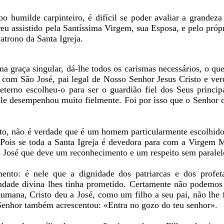
humilde carpinteiro, é difícil se poder avaliar a grandeza
eu assistido pela Santíssima Virgem, sua Esposa, e pelo pr
atrono da Santa Igreja.
 graça singular, dá-lhe todos os carismas necessários, o qu
nte com São José, pai legal de Nosso Senhor Jesus Cristo e ve
erno escolheu-o para ser o guardião fiel dos Seus principa
 ele desempenhou muito fielmente. Foi por isso que o Senhor 
sto, não é verdade que é um homem particularmente escolhido,
Pois se toda a Santa Igreja é devedora para com a Virgem M
ão José que deve um reconhecimento e um respeito sem paralel
ento: é nele que a dignidade dos patriarcas e dos profet
ndade divina lhes tinha prometido. Certamente não podemos
 humana, Cristo deu a José, como um filho a seu pai, não lhe
Senhor também acrescentou: «Entra no gozo do teu senhor».