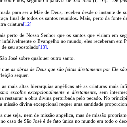
ar sobre nós, segundo a palavra de São João (I, 16):
“De ple
mada para ser a Mãe de Deus, recebeu desde o instante de 
graça final de todos os santos reunidos. Mais, perto da fonte d
tra criatura
[12]
ais perto de Nosso Senhor que os santos que viriam em se
gar infalivelmente o Evangelho no mundo, eles receberam em P
o de seu apostolado
[13].
São José sobre qualquer outro santo.
r que
as obras de Deus que são feitas diretamente por Ele são
feição sequer.
as mais altas hierarquias angélicas até as criaturas mais ín
smo escolhe excepcionalmente e diretamente
, sem interme
ra restaurar a obra divina perturbada pelo pecado. No princí
a missão divina excepcional requer uma santidade proporcion
ta que seja, nem de missão angélica, mas de missão propriame
 no caso de São José é de fato única no mundo em todo o dec