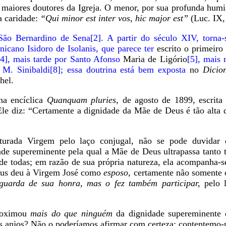
s maiores doutores da Igreja. O menor, por sua profunda humi
a caridade:
“Qui minor est inter vos, hic major est”
(Luc. IX,
 São Bernardino de Sena
[2]. A partir do século XIV, torna
nicano Isidoro de Isolanis, que parece ter
escrito o primeiro
[4], mais tarde por Santo Afonso
Maria de Ligório
[5], mais 
 M. Sinibaldi
[8]; essa doutrina está bem exposta
no
Dicio
hel.
na encíclica
Quanquam pluries
, de agosto de 1899, escrita
 Ele diz: “Certamente a dignidade da Mãe de Deus é tão alta
urada Virgem pelo laço conjugal, não se pode duvidar 
ade supereminente pela qual a Mãe de Deus ultrapassa tanto 
r de todas; em razão de sua própria natureza, ela acompanha-
Deus deu à Virgem José como
esposo
, certamente não somente
 guarda de sua honra, mas o fez também participar,
pelo 
proximou
mais do que ninguém
da dignidade supereminente
 os anjos? Não o poderíamos afirmar com certeza; contentemo