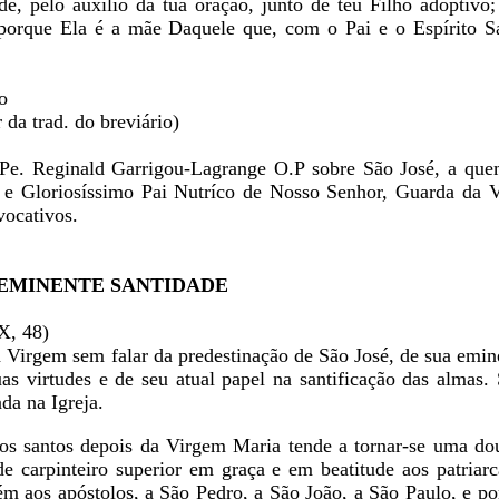
e, pelo auxílio da tua oração, junto de teu Filho adoptivo;
porque Ela é a mãe Daquele que, com o Pai e o Espírito Sa
o
 da trad. do breviário)
Pe. Reginald Garrigou-Lagrange O.P sobre São José, a quem
o e Gloriosíssimo Pai Nutríco de Nosso Senhor, Guarda da 
vocativos.
 EMINENTE SANTIDADE
X, 48)
 Virgem sem falar da predestinação de São José, de sua emin
uas virtudes e de seu atual papel na santificação das almas.
da na Igreja.
dos santos depois da Virgem Maria tende a tornar-se uma d
de carpinteiro superior em graça e em beatitude aos patriarc
ém aos apóstolos, a São Pedro, a São João, a São Paulo, e po