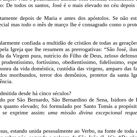
do: De todos os santos, José é o mais elevado no céu depois
tamente depois de Maria e antes dos apóstolos. Se não e
ecial mas todo o mês de março lhe é consagrado como o prote
cularmente confiada a multidão de cristãos de todas as geraçõ
la Igreja que lhe resumem as prerrogativas: “São José, ilus
a da Virgem pura, nutrício do Filho de Deus, zeloso defenso
 prudentíssimo, fortíssimo, obedientíssimo, fidelíssimo, esp
onra da vida doméstica, custódia das virgens, amparo das fam
dos moribundos, terror dos demônios, protetor da santa Ig
ência.
admitida desde há cinco séculos?
ado por São Bernardo, São Bernardino de Sena, Isidoro de I
es quanto elevado; foi formulado por Santo Tomás a propósit
e se exprime assim:
uma missão divina excepcional requ
esus, estando unida pessoalmente ao Verbo, na fonte de toda 