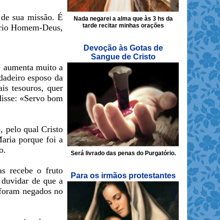
 de sua missão. É
Nada negarei a alma que às 3 hs da
tarde recitar minhas orações
óprio Homem-Deus,
Devoção às Gotas de
Sangue de Cristo
e aumenta muito a
rdadeiro esposo da
is tesouros, quer
disse: «Servo bom
 pelo qual Cristo
aria porque foi a
o.
Será livrado das penas do Purgatório.
as recebe o fruto
Para os irmãos protestantes
 duvidar de que a
 foram negados no