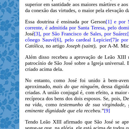
superior em santidade aos maiores mártires e ao
da conexão das virtudes, o maior pela elevação d
Essa doutrina é ensinada por Gerson
[1] e por
corrente, é admitida por Santa Teresa, pelo domi
José
[3], por São Francisco de Sales, por Suárez
cônego Sauvé
[6], pelo cardeal Lepicier
[7]e por
Católica,
no artigo
Joseph (saint)
, por A-M. Mic
Além disso recebeu a aprovação de Leão XIII 
patrocínio de São José sobre a Igreja universal.
criado acima dela.
No entanto, como José foi unido à bem-avent
aproximado,
mais do que ninguém
, dessa dignid
criadas. A união conjugal é, com efeito, a maio
recíproca dos bens dos dois esposos. Se, pois, 
na vida
, como
testemunho de sua virgindade,
eminente dignidade que ela recebeu
.”
[9]
Tendo Leão XIII afirmado que São José se a
segue-se que, na glória, ele está acima de todos