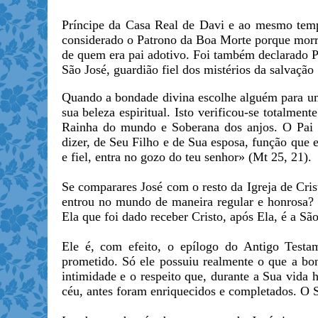
Príncipe da Casa Real de Davi e ao mesmo tempo 
considerado o Patrono da Boa Morte porque morr
de quem era pai adotivo. Foi também declarado P
São José, guardião fiel dos mistérios da salvação
Quando a bondade divina escolhe alguém para uma
sua beleza espiritual. Isto verificou-se totalme
Rainha do mundo e Soberana dos anjos. O Pai et
dizer, de Seu Filho e de Sua esposa, função que
e fiel, entra no gozo do teu senhor» (Mt 25, 21).
Se comparares José com o resto da Igreja de Cri
entrou no mundo de maneira regular e honrosa? 
Ela que foi dado receber Cristo, após Ela, é a S
Ele é, com efeito, o epílogo do Antigo Testam
prometido. Só ele possuiu realmente o que a bo
intimidade e o respeito que, durante a Sua vida
céu, antes foram enriquecidos e completados. O 