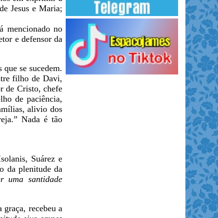
 de Jesus e Maria;
stá mencionado no
tor e defensor da
es que se sucedem.
tre filho de Davi,
r de Cristo, chefe
elho de paciência,
ílias, alivio dos
reja.” Nada é tão
solanis, Suárez e
o da plenitude da
er uma santidade
a graça, recebeu a