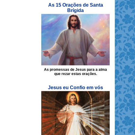
As 15 Orações de Santa
Brígida
As promessas de Jesus para a alma
que rezar estas orações.
Jesus eu Confio em vós