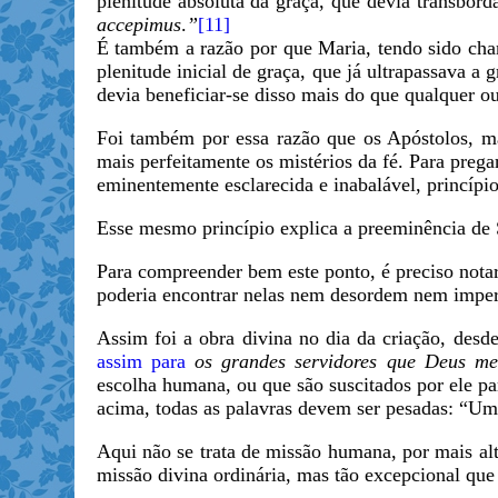
plenitude absoluta da graça, que devia transbord
accepimus
.
”
[11]
É também a razão por que Maria, tendo sido cha
plenitude inicial de graça, que já ultrapassava a 
devia beneficiar-se disso mais do que qualquer ou
Foi também por essa razão que os Apóstolos, m
mais perfeitamente os mistérios da fé. Para pre
eminentemente esclarecida e inabalável, princípi
Esse mesmo princípio explica a preeminência de 
Para compreender bem este ponto, é preciso nota
poderia encontrar nelas nem desordem nem imper
Assim foi a obra divina no dia da criação, desde 
assim para
os grandes servidores que Deus me
escolha humana, ou que são suscitados por ele pa
acima, todas as palavras devem ser pesadas: “Um
Aqui não se trata de missão humana, por mais al
missão divina ordinária, mas tão excepcional que