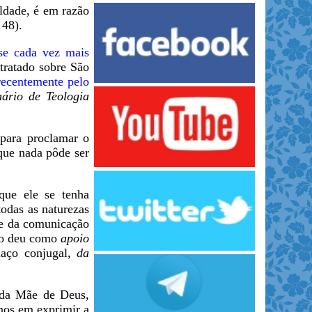
ldade, é em razão
 48).
-se cada vez mais
 tratado sobre São
recentemente pelo
nário de Teologia
 para proclamar o
 que nada pôde ser
que ele se tenha
todas as naturezas
se da comunicação
 o deu como
apoio
laço conjugal,
da
 da Mãe de Deus,
-nos em exprimir a