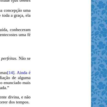
nitude ejus omnes
sua concepção uma
e toda a graça, ela
guida, conheceram
entecostes uma fé
 perfeitas.
Não se
fimas
[14]. Ainda é
diação de alguma
pio enunciado mais
ada.”
nte divina, e não
orrer dos tempos.