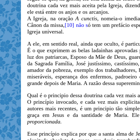
doutrina cada vez mais aceita pela Igreja, dizen
ele está entre os anjos e os arcanjos.
A Igreja, na oração
A cunctis
, nomeia-o imedia
Cânon da missa,
[10] não s
ó tem um prefácio esp
Igreja universal.
A ele, em sentido real, ainda que oculto, é parti
É o que exprimem as belas ladainhas aprovadas pe
luz dos patriarcas, Esposo da Mãe de Deus, guard
da Sagrada Família, José justíssimo, castíssimo,
amador da pobreza, exemplo dos trabalhadores, h
miseráveis, esperança dos enfermos, padroeiro 
grande depois de Maria. A razão dessa superemin
Qual é o principio dessa doutrina cada vez mais 
O princípio invocado, e cada vez mais explicit
autores mais recentes, é um principio tão simpl
graça em Jesus e da santidade de Maria. El
proporcionada.
Esse princípio explica por que a santa alma de J