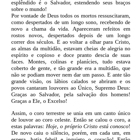
esplêndido é o Salvador, estendendo seus braços
sobre o mundo!
Por vontade de Deus todos os mortos ressuscitaram,
como despertados de um longo sono, recebendo de
novo a chama da vida. Apareceram refeitos em
rostos novos, despertados depois de um longo
correr dos séculos. E ao voltar a olhar para Cristo,
as almas da multidão, estavam cheias de alegria no
espírito e copioso e doce pranto descia de suas
faces. Montes, colinas e planícies, tudo estava
coberto de gente, e tão grande era a multidão, que
não se podiam mover nem dar um passo. E ante tão
grande visão, os lábios calados se abriram e os
povos cantaram louvores ao Único, Supremo Deus:
Graças ao Salvador, pela salvação dos homens!
Graças a Ele, o Excelso!
Assim, o coro terrestre se unia em um canto único
de louvor ao coro celeste. Então se calou o coro, a
estas palavras:
Hoje, o próprio Cristo está conosco
!
De novo caiu o silêncio, porém, em cada um, em
espera, batia febril e inquieto o coração! Então