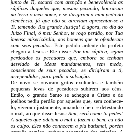
junto de Ti, escutei com atenção e benevolência as
súplicas daqueles que, mesmo pecando, honraram
na terra o meu nome, e se dirigiram a mim pedindo
clemência, já que não se atreviam apresentar-se a
Ti, temendo Tua grande Justiça! E agora, no dia do
Juízo Final, ó meu Senhor, te rogo perdão, por Tua
imensa misericórdia, aos homens que te ofenderam
com seus pecados
. Este pedido ardente do profeta
chegou a Jesus e Ele disse:
Por tua súplica, sejam
perdoados os pecadores que, embora se tenham
desviado de Meus mandamentos, sem medo,
conscientes de seus pecados, se dirigiram a ti,
arrependidos, para pedir a salvação
.
De novo se ouviram gritos exultantes e também
pequenas levas de pecadores subirem aos céus.
Então, o grande Santo se achegou a Cristo e de
joelhos pediu perdão por aqueles que, sem conhece-
lo, viveram justamente, amando o bem e detestando
o mal, ao que disse Jesus:
Sim, será como tu pedes!
A aqueles que odeiam o mal e fazem o bem, eu não
os culpo. Eles não conhecem a pia batismal, porém