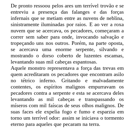
De pronto ressoou pelos ares um terrível trovão e se
entreviu a presença das falanges e das forças
infernais que se metiam entre as nuvens de neblina,
sinistramente iluminadas por raios. E ao ver a roxa
nuvem que se acercava, os pecadores, começaram a
correr sem saber para onde, invocando salvação e
tropeçando uns nos outros. Porém, na parte oposta,
se acercava uma enorme serpente, silvando e
mostrando o dorso coberto de luzentes escamas,
levantando suas mil cabeças espantosas.
Aquele monstro representava a força das trevas em
quem acreditaram os pecadores que encontram asilo
no tétrico inferno. Gritando e malvadamente
contentes, os espíritos malignos empurravam os
pecadores contra a serpente e esta se acercava deles
levantando as mil cabeças e transpassando os
míseros com mil faíscas de seus olhos malignos. De
suas faces ele expelia fogo e fumo e esparzia em
torno um terrível odor: assim se iniciava o tormento
eterno para aqueles que pecaram na terra.