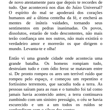
de novo atentamente para que depois te recordes de
tudo. Que acontecerá nos dias do Juízo Universal?
O espírito do mal se apoderará dos corações
humanos até a última centelha da fé, e encherá as
mentes de inúteis vaidades, tornando seus
sentimentos em pedras inanimadas. Os povos,
dissolutos, estarão de todo descontentes, não mais
terão confiança uns nos outros, não mais existirá o
verdadeiro amor e morrerão os que dirigem o
mundo. Levanta-te e olha!
Então vi uma grande cidade onde acontecia uma
grande batalha. Os homens rompiam tudo,
destruíam tudo e com ódio feroz se matavam entre
si. De pronto rompeu os ares um terrível ruído que
rompeu pelo espaço, e começou um repentino e
fortíssimo terremoto, que sacudiu toda a terra. As
pessoas saíram para as ruas e o tumulto foi tal como
jamais havia acontecido antes; a terra continuava
zumbindo com um sinistro presságio, o céu se havia
escurecido e um a um todos os ruídos se
confundiram com o silvar dos ventos.