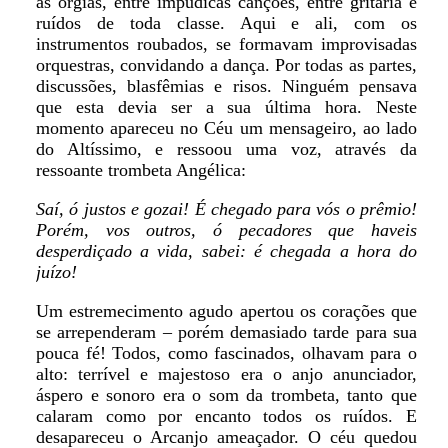
as orgias, entre impudicas canções, entre gritaria e
ruídos de toda classe. Aqui e ali, com os
instrumentos roubados, se formavam improvisadas
orquestras, convidando a dança. Por todas as partes,
discussões, blasfêmias e risos. Ninguém pensava
que esta devia ser a sua última hora. Neste
momento apareceu no Céu um mensageiro, ao lado
do Altíssimo, e ressoou uma voz, através da
ressoante trombeta Angélica:
Saí, ó justos e gozai! É chegado para vós o prêmio!
Porém, vos outros, ó pecadores que haveis
desperdiçado a vida, sabei: é chegada a hora do
juízo!
Um estremecimento agudo apertou os corações que
se arrependeram – porém demasiado tarde para sua
pouca fé! Todos, como fascinados, olhavam para o
alto: terrível e majestoso era o anjo anunciador,
áspero e sonoro era o som da trombeta, tanto que
calaram como por encanto todos os ruídos. E
desapareceu o Arcanjo ameaçador. O céu quedou