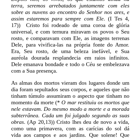
terra, seremos arrebatados juntamente com eles
sobre as nuvens ao encontro do Senhor nos ares, e
assim estaremos para sempre com Ele
. (I Tes 4,
17)) Cristo foi rodeado de uma coroa de glória
universal, e com ternura miravam os povos o Seu
rosto, e comparavam com Ele, as imagens terrenas
Dele, para vivifica-las na própria fonte do Amor.
Era, Seu rosto, de uma beleza inefável, e Sua
auréola dourada resplandecia em raios infinitos.
Dele emanava bondade e todo o Céu se embelezava
com a Sua presença.
As almas dos mortos vieram dos lugares donde um
dia foram sepultados seus corpos, e aqueles que não
tinham túmulo assumiram o aspecto que tinham no
momento da morte (*
O mar restituiu os mortos que
nele estavam. Do mesmo modo a morte e a morada
subterrânea. Cada um foi julgado segundo as suas
obras
. (Ap 20,13)) Cristo lhes deu de novo a vida,
como uma primavera, com as carícias do sol dá
vida aos campos e aos jardins. Que solene! Que