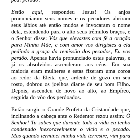
Estão aqui
, respondeu Jesus! Os anjos
pronunciaram seus nomes e os pecadores abriram
seus lábios até então mudos e invocaram o nome
dela, estendendo para o alto seus trêmulos braços, e
o Senhor disse:
Vós que elevastes com fé a oração
para Minha Mãe, e com amor vos dirigistes a ela
pedindo a graça da remissão dos pecados, Eu vos
perdôo.
Apenas havia pronunciado estas palavras, e
já os absolvidos ascenderam aos céus. Em sua
maioria eram mulheres e estas fizeram uma coroa
ao redor da Eleita que, ardente de gozo em seu
rosto, dobrou os joelhos diante de seu bom Filho.
Depois, ascendeu de novo ao alto, ao Empíreo,
seguida do vôo dos perdoados.
Então surgiu o Grande Profeta da Cristandade que,
inclinando a cabeça ante o Redentor rezou assim
: Ó
Senhor! Tu sabes que durante toda a vida eu tenho
condenado inexoravelmente o vício e o pecado.
Mas quando terminei minha vida terrestre, vim para