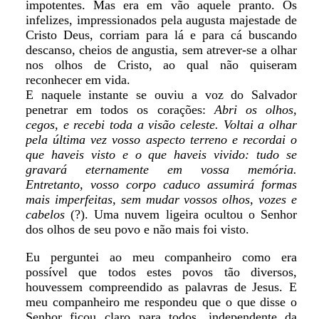
impotentes. Mas era em vão aquele pranto. Os
infelizes, impressionados pela augusta majestade de
Cristo Deus, corriam para lá e para cá buscando
descanso, cheios de angustia, sem atrever-se a olhar
nos olhos de Cristo, ao qual não quiseram
reconhecer em vida.
E naquele instante se ouviu a voz do Salvador
penetrar em todos os corações:
Abri os olhos,
cegos, e recebi toda a visão celeste. Voltai a olhar
pela última vez vosso aspecto terreno e recordai o
que haveis visto e o que haveis vivido: tudo se
gravará eternamente em vossa memória.
Entretanto, vosso corpo caduco assumirá formas
mais imperfeitas, sem mudar vossos olhos, vozes e
cabelos
(?). Uma nuvem ligeira ocultou o Senhor
dos olhos de seu povo e não mais foi visto.
Eu perguntei ao meu companheiro como era
possível que todos estes povos tão diversos,
houvessem compreendido as palavras de Jesus. E
meu companheiro me respondeu que o que disse o
Senhor ficou claro para todos, independente da