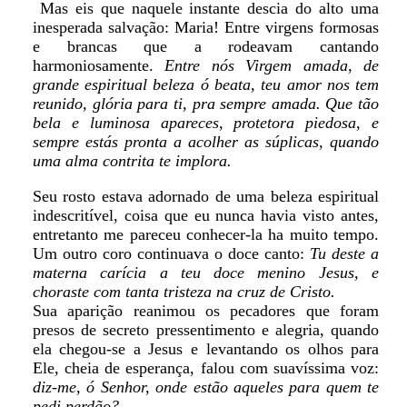
Mas eis que naquele instante descia do alto uma
inesperada salvação: Maria! Entre virgens formosas
e brancas que a rodeavam cantando
harmoniosamente.
Entre nós Virgem amada, de
grande espiritual beleza ó beata, teu amor nos tem
reunido, glória para ti, pra sempre amada. Que tão
bela e luminosa apareces, protetora piedosa, e
sempre estás pronta a acolher as súplicas, quando
uma alma contrita te implora.
Seu rosto estava adornado de uma beleza espiritual
indescritível, coisa que eu nunca havia visto antes,
entretanto me pareceu conhecer-la ha muito tempo.
Um outro coro continuava o doce canto:
Tu deste a
materna carícia a teu doce menino Jesus, e
choraste com tanta tristeza na cruz de Cristo.
Sua aparição reanimou os pecadores que foram
presos de secreto pressentimento e alegria, quando
ela chegou-se a Jesus e levantando os olhos para
Ele, cheia de esperança, falou com suavíssima voz:
diz-me, ó Senhor, onde estão aqueles para quem te
pedi perdão?