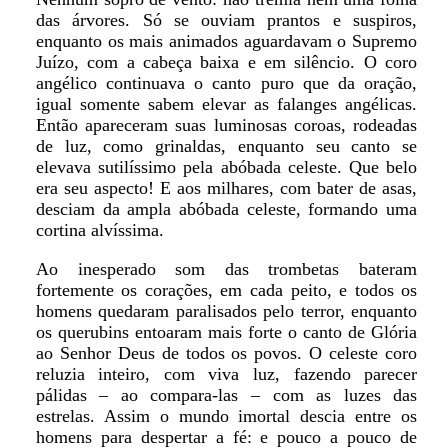
das árvores. Só se ouviam prantos e suspiros,
enquanto os mais animados aguardavam o Supremo
Juízo, com a cabeça baixa e em silêncio. O coro
angélico continuava o canto puro que da oração,
igual somente sabem elevar as falanges angélicas.
Então apareceram suas luminosas coroas, rodeadas
de luz, como grinaldas, enquanto seu canto se
elevava sutilíssimo pela abóbada celeste. Que belo
era seu aspecto! E aos milhares, com bater de asas,
desciam da ampla abóbada celeste, formando uma
cortina alvíssima.
Ao inesperado som das trombetas bateram
fortemente os corações, em cada peito, e todos os
homens quedaram paralisados pelo terror, enquanto
os querubins entoaram mais forte o canto de Glória
ao Senhor Deus de todos os povos. O celeste coro
reluzia inteiro, com viva luz, fazendo parecer
pálidas – ao compara-las – com as luzes das
estrelas. Assim o mundo imortal descia entre os
homens para despertar a fé: e pouco a pouco de