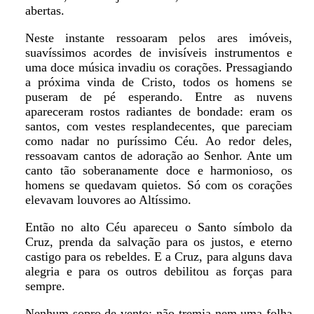
abertas.
Neste instante ressoaram pelos ares imóveis,
suavíssimos acordes de invisíveis instrumentos e
uma doce música invadiu os corações. Pressagiando
a próxima vinda de Cristo, todos os homens se
puseram de pé esperando. Entre as nuvens
apareceram rostos radiantes de bondade: eram os
santos, com vestes resplandecentes, que pareciam
como nadar no puríssimo Céu. Ao redor deles,
ressoavam cantos de adoração ao Senhor. Ante um
canto tão soberanamente doce e harmonioso, os
homens se quedavam quietos. Só com os corações
elevavam louvores ao Altíssimo.
Então no alto Céu apareceu o Santo símbolo da
Cruz, prenda da salvação para os justos, e eterno
castigo para os rebeldes. E a Cruz, para alguns dava
alegria e para os outros debilitou as forças para
sempre.
Nenhum sopro de vento: não tremia nem uma folha