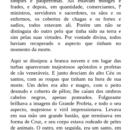
simples e paupérrimas. Ali estavam monges e
frades, e depois, em quantidade, comerciantes,
?
ministros, servidores e sacerdotes, os sãos e os
enfermos, os cobertos de chagas e os fortes e
sadios, todos estavam ali. Porém um não se
distinguia do outro pelo que tinha sido na terra e
sim pelas suas virtudes. Por vontade divina, todos
haviam recuperado o aspecto que tinham no
momento da morte.
Aqui se dissipou a branca nuvem e em lugar das
turbas apareceram majestosos apóstolos e profetas
de cãs veneráveis. E junto desciam do alto Céu os
santos, com as roupas que tinham na hora de sua
morte. Um deles era alto e magro, com o peito
desnudo e coberto de pêlos; lhe caíam dos ombros
cabelos negros, apenas prateados. Fulgurante
brilhava a imagem do Grande Profeta, e todo o seu
aspecto, majestoso e viril impressionava. Levava
em sua mão um grande bastão, que terminava em
forma de Cruz, e seu corpo estava rodeado de peles
de animais. O outro, em seguida, era um santo, em