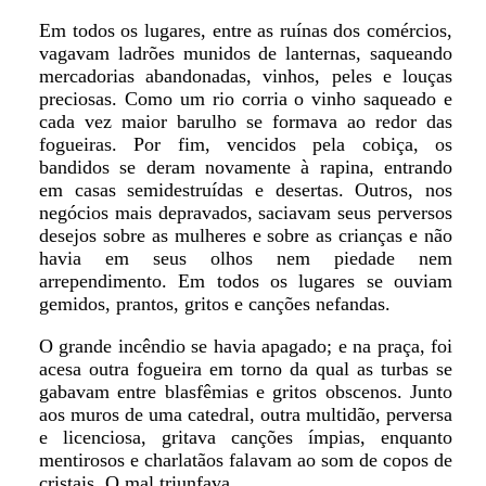
Em todos os lugares, entre as ruínas dos comércios,
vagavam ladrões munidos de lanternas, saqueando
mercadorias abandonadas, vinhos, peles e louças
preciosas. Como um rio corria o vinho saqueado e
cada vez maior barulho se formava ao redor das
fogueiras. Por fim, vencidos pela cobiça, os
bandidos se deram novamente à rapina, entrando
em casas semidestruídas e desertas. Outros, nos
negócios mais depravados, saciavam seus perversos
desejos sobre as mulheres e sobre as crianças e não
havia em seus olhos nem piedade nem
arrependimento. Em todos os lugares se ouviam
gemidos, prantos, gritos e canções nefandas.
O grande incêndio se havia apagado; e na praça, foi
acesa outra fogueira em torno da qual as turbas se
gabavam entre blasfêmias e gritos obscenos. Junto
aos muros de uma catedral, outra multidão, perversa
e licenciosa, gritava canções ímpias, enquanto
mentirosos e charlatãos falavam ao som de copos de
cristais. O mal triunfava.