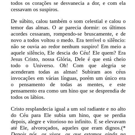
todos os corações se desvanecia a dor, e com ela
cessavam os suspiros.
De súbito, calou também o som celestial e calou o
temor das almas. O ar parecia dormir: os últimos
acordes cessaram, rompendo-se bruscamente, e de
novo a todos voltou o medo. Era terrível o silêncio:
não se ouvia ao redor nenhum suspiro! Em meio a
aquele silêncio, Ele descia do Céu! Ele quem? Era
Jesus Cristo, nossa Glória, Dele é que está cheio
todo o Universo. Oh! Com que alegria se
acenderam todas as almas! Subiram aos céus
invocações em várias línguas, porém um único era
o pensamento de todas as mentes, e este
pensamento era como um hino que se desprendia de
todos os lábios.
Cristo resplandecia igual a um sol radiante e no alto
do Céu para Ele subia um hino, que se perdia
depois, alegre e vitorioso no infinito. E se elevavam
até Ele, alvoroçados, aqueles que eram dignos.(*
Depois nós, os vivos, os que estamos ainda na