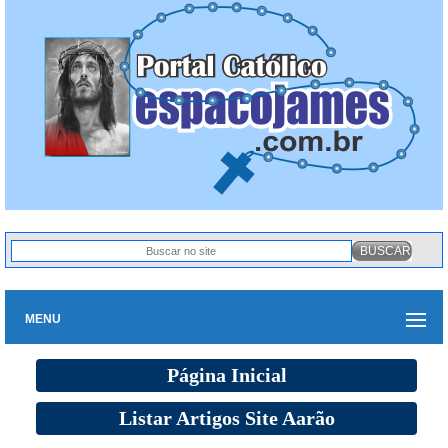
MENU
Página Inicial
Listar Artigos Site Aarão