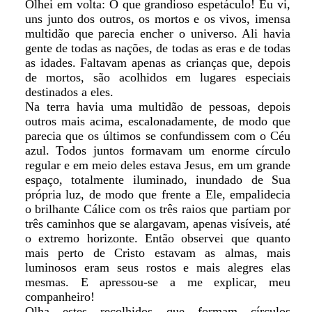
Olhei em volta: Ó que grandioso espetáculo! Eu vi,
uns junto dos outros, os mortos e os vivos, imensa
multidão que parecia encher o universo. Ali havia
gente de todas as nações, de todas as eras e de todas
as idades. Faltavam apenas as crianças que, depois
de mortos, são acolhidos em lugares especiais
destinados a eles.
Na terra havia uma multidão de pessoas, depois
outros mais acima, escalonadamente, de modo que
parecia que os últimos se confundissem com o Céu
azul. Todos juntos formavam um enorme círculo
regular e em meio deles estava Jesus, em um grande
espaço, totalmente iluminado, inundado de Sua
própria luz, de modo que frente a Ele, empalidecia
o brilhante Cálice com os três raios que partiam por
três caminhos que se alargavam, apenas visíveis, até
o extremo horizonte. Então observei que quanto
mais perto de Cristo estavam as almas, mais
luminosos eram seus rostos e mais alegres elas
mesmas. E apressou-se a me explicar, meu
companheiro!
Olha estes recolhidos que formam círculos