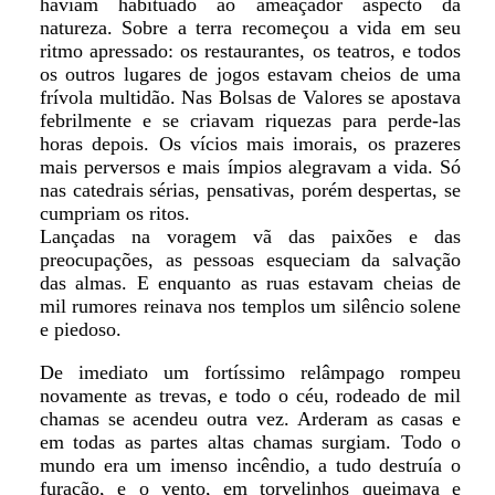
haviam habituado ao ameaçador aspecto da
natureza. Sobre a terra recomeçou a vida em seu
ritmo apressado: os restaurantes, os teatros, e todos
os outros lugares de jogos estavam cheios de uma
frívola multidão. Nas Bolsas de Valores se apostava
febrilmente e se criavam riquezas para perde-las
horas depois. Os vícios mais imorais, os prazeres
mais perversos e mais ímpios alegravam a vida. Só
nas catedrais sérias, pensativas, porém despertas, se
cumpriam os ritos.
Lançadas na voragem vã das paixões e das
preocupações, as pessoas esqueciam da salvação
das almas. E enquanto as ruas estavam cheias de
mil rumores reinava nos templos um silêncio solene
e piedoso.
De imediato um fortíssimo relâmpago rompeu
novamente as trevas, e todo o céu, rodeado de mil
chamas se acendeu outra vez. Arderam as casas e
em todas as partes altas chamas surgiam. Todo o
mundo era um imenso incêndio, a tudo destruía o
furacão, e o vento, em torvelinhos queimava e