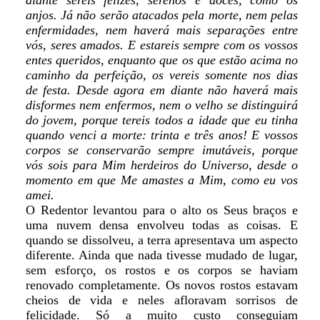
diante sereis felizes, serenos e doces, como os
anjos. Já não serão atacados pela morte, nem pelas
enfermidades, nem haverá mais separações entre
vós, seres amados. E estareis sempre com os vossos
entes queridos, enquanto que os que estão acima no
caminho da perfeição, os vereis somente nos dias
de festa. Desde agora em diante não haverá mais
disformes nem enfermos, nem o velho se distinguirá
do jovem, porque tereis todos a idade que eu tinha
quando venci a morte: trinta e três anos! E vossos
corpos se conservarão sempre imutáveis, porque
vós sois para Mim herdeiros do Universo, desde o
momento em que Me amastes a Mim, como eu vos
amei.
O Redentor levantou para o alto os Seus braços e
uma nuvem densa envolveu todas as coisas. E
quando se dissolveu, a terra apresentava um aspecto
diferente. Ainda que nada tivesse mudado de lugar,
sem esforço, os rostos e os corpos se haviam
renovado completamente. Os novos rostos estavam
cheios de vida e neles afloravam sorrisos de
felicidade. Só a muito custo conseguiam