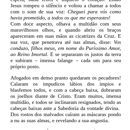
Jesus rompeu o silêncio e voltou a chamar a todos
com o som de sua voz:
Cheguei para vós como
havia prometido, a todos os que me esperastes
!
Com doce aspecto, olhava a multidão com seus
maravilhosos olhos, e quando abriu os braços
apareceram em suas mãos as cicatrizes da Cruz. E
sua voz, que penetrava até nas almas, disse:
Vos
conduzo, filhos meus, em nome do Puríssimo Amor,
ao Reino Imortal
. E se separaram os justos da terra
e subiram – imensa falange – cada um para seu
próprio posto.
Afogados em denso pranto quedaram os pecadores!
Calaram os impudicos lábios dos ímpios e
blasfemos todos, e com a cabeça baixa, dobraram
os joelhos diante de Cristo. Eram muitos, imensa
multidão, e todos se inclinaram resignados, tendo as
cabeças baixas ante a Sabedoria da vontade divina.
Dos rostos dos malvados caíram as máscaras pondo
a nu as suas almas, e revelando a sua angustia.