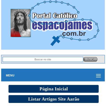
MENU
Página Inicial
Listar Artigos Site Aarão