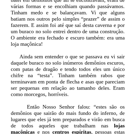
bater em demônios que ali se encontravam; eram de
várias formas e se encolhiam quando passávamos.
Tinham medo e se balançavam. Vi que alguns
batiam nos outros pelo simples “prazer” de assim o
fazerem. E assim foi até que saí desta caverna e por
um buraco no solo entrei dentro de uma construção.
O ambiente era fechado e escuro também: era uma
loja maçônica!
Ainda sem entender o que se passava eu vi sair
daquele buraco no solo inúmeros demônios escuros,
com patas de dragão e tendo todos eles um único
chifre na “testa”. Tinham também rabos que
terminavam em ponta de flecha e asas que pareciam
ser pequenas em relação ao tamanho deles. Eram
como morcegos, horríveis.
Então Nosso Senhor falou: “estes são os
demônios que sairão do mais fundo do inferno, de
lugares que eles já tem preparados e virão em busca
de todos aqueles que trabalham nas
lojas
maçônicas
e nos
centros espíritas
, pessoas estas