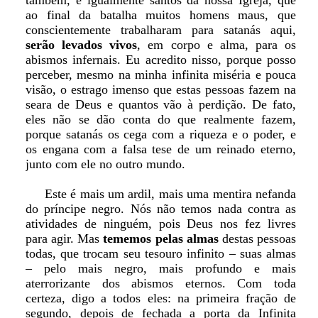
também, e igualmente santos da nossa Igreja, que
ao final da batalha muitos homens maus, que
conscientemente trabalharam para satanás aqui,
serão levados vivos
, em corpo e alma, para os
abismos infernais. Eu acredito nisso, porque posso
perceber, mesmo na minha infinita miséria e pouca
visão, o estrago imenso que estas pessoas fazem na
seara de Deus e quantos vão à perdição. De fato,
eles não se dão conta do que realmente fazem,
porque satanás os cega com a riqueza e o poder, e
os engana com a falsa tese de um reinado eterno,
junto com ele no outro mundo.
Este é mais um ardil, mais uma mentira nefanda
do príncipe negro. Nós não temos nada contra as
atividades de ninguém, pois Deus nos fez livres
para agir. Mas
tememos pelas almas
destas pessoas
todas, que trocam seu tesouro infinito – suas almas
– pelo mais negro, mais profundo e mais
aterrorizante dos abismos eternos. Com toda
certeza, digo a todos eles: na primeira fração de
segundo, depois de fechada a porta da Infinita