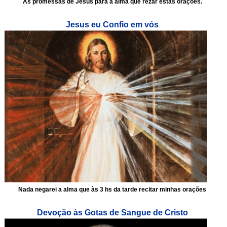
As promessas de Jesus para a alma que rezar estas orações.
Jesus eu Confio em vós
Nada negarei a alma que às 3 hs da tarde recitar minhas orações
Devoção às Gotas de Sangue de Cristo