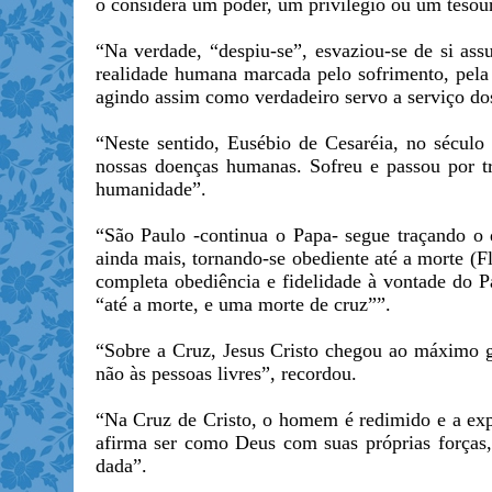
o considera um poder, um privilégio ou um tesour
“Na verdade, “despiu-se”, esvaziou-se de si as
realidade humana marcada pelo sofrimento, pela
agindo assim como verdadeiro servo a serviço dos
“Neste sentido, Eusébio de Cesaréia, no século 
nossas doenças humanas. Sofreu e passou por t
humanidade”.
“São Paulo -continua o Papa- segue traçando o q
ainda mais, tornando-se obediente até a morte (
completa obediência e fidelidade à vontade do Pa
“até a morte, e uma morte de cruz””.
“Sobre a Cruz, Jesus Cristo chegou ao máximo gr
não às pessoas livres”, recordou.
“Na Cruz de Cristo, o homem é redimido e a ex
afirma ser como Deus com suas próprias forças, 
dada”.