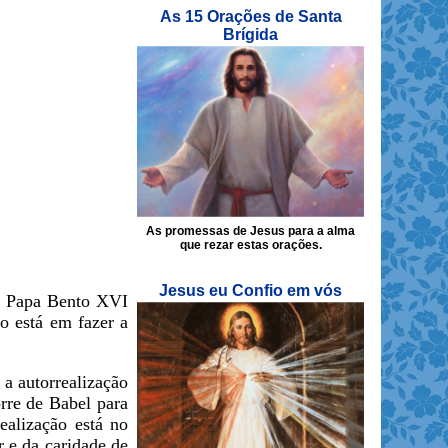
As 15 Orações de Santa
Brígida
As promessas de Jesus para a alma
que rezar estas orações.
Jesus eu Confio em vós
 o Papa Bento XVI
o está em fazer a
a autorrealização
rre de Babel para
alização está no
 e da caridade de