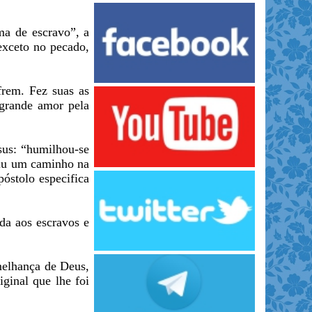
ma de escravo”, a
exceto no pecado,
frem. Fez suas as
 grande amor pela
sus: “humilhou-se
riu um caminho na
póstolo especifica
da aos escravos e
melhança de Deus,
ginal que lhe foi