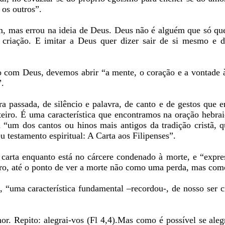
 os outros”.
im, mas errou na ideia de Deus. Deus não é alguém que só qu
criação. E imitar a Deus quer dizer sair de si mesmo e 
ão com Deus, devemos abrir “a mente, o coração e a vontade à
”.
ra passada, de silêncio e palavra, de canto e de gestos que 
teiro. É uma característica que encontramos na oração hebra
a “um dos cantos ou hinos mais antigos da tradição cristã, 
 testamento espiritual: A Carta aos Filipenses”.
arta enquanto está no cárcere condenado à morte, e “expres
ntro, até o ponto de ver a morte não como uma perda, mas co
a, “uma característica fundamental –recordou-, de nosso ser c
or. Repito: alegrai-vos (Fl 4,4).Mas como é possível se aleg