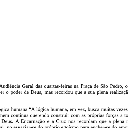
Audiência Geral das quartas-feiras na Praça de São Pedro,
r o poder de Deus, mas recordou que a sua plena realizaçã
ógica humana “A lógica humana, em vez, busca muitas vezes 
em continua querendo construir com as próprias forças a to
 Deus. A Encarnação e a Cruz nos recordam que a plena re
i, no esvaziar-se do próprio egoísmo para encher-se do amor