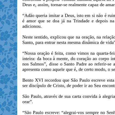
Deus e, assim, tornar-se realmente capaz de amar
“Adão queria imitar a Deus, isto em si não é ru
é amor que se doa já na Trindade e depois na 
adicionou.
Neste sentido, explicou que na oração, na relaç
Santo, para entrar nesta mesma dinâmica de vida
“Nossa oração é feita, como vimos na quarta-fei
inteira: da boca à mente, do coração ao corpo in
nos Salmos”, disse o Santo Padre ao referir-se 
apresenta como aquele que é, de certo modo, o seu
Bento XVI recordou que São Paulo escreve esta c
ser discípulo de Cristo, de poder ir ao Seu enco
São Paulo, através de sua carta convida à alegri
orar”.
“São Paulo escreve: “alegrai-vos sempre no Senh