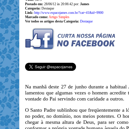
Postado em:
28/06/12 às 20:06:42 por:
James
Categoria:
Destaque
Link:
http://www.espacojames.com.br/?cat=41&id=9900
Marcado como:
Artigo Simples
Ver todos os artigos desta Categoria:
Destaque
Na manhã deste 27 de junho durante a habitual 
lamentou que algumas vezes o homem acredite te
vontade do Pai servindo com caridade a outros.
O Santo Padre sublinhou que freqüentemente a l
no poder, no domínio, nos meios potentes. O hom
chegar à mesma altura de Deus, para ser como
conformar a própria vontade humana àquela do Pa