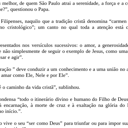
melhor, de quem São Paulo atrai a serenidade, a força e a c
e?”, questionou o Papa.
Filipenses, naquilo que a tradição cristã denomina “carmen 
o cristológico”; um canto no qual toda a atenção está c
esentados nos versículos sucessivos: o amor, a generosidad
 e não simplesmente de seguir o exemplo de Jesus, como uma
ar e agir”.
 oração ” deve conduzir a um conhecimento e a uma união no
e amar como Ele, Nele e por Ele”.
é o caminho da vida cristã”, sublinhou.
ndensa “todo o itinerário divino e humano do Filho de Deus
 encarnação, à morte de cruz e à exaltação na glória do P
 início.”.
 vive o seu “ser como Deus” para triunfar ou para impor su