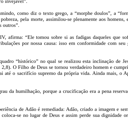
o invejável”.
sumindo, como diz o texto grego, a “morphe doulos”, a “for
 pobreza, pela morte, assimilou-se plenamente aos homens, 
 outros”.
IV, afirma: “Ele tomou sobre si as fadigas daqueles que so
ribulações por nossa causa: isso em conformidade com seu
uadro “histórico” no qual se realizou esta inclinação de Je
Fl 2,8). O Filho de Deus se tornou verdadeiro homem e cump
i até o sacrifício supremo da própria vida. Ainda mais, o A
au da humilhação, porque a crucificação era a pena reserva
periência de Adão é remediada: Adão, criado a imagem e se
coloca-se no lugar de Deus e assim perde sua dignidade ori