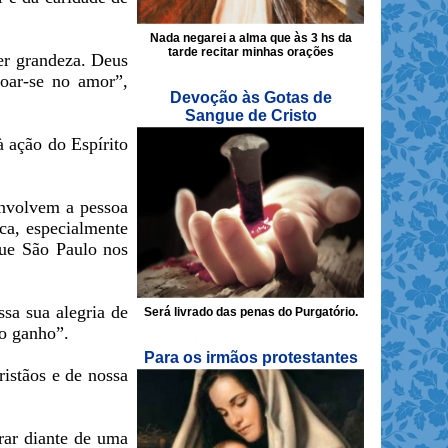
Nada negarei a alma que às 3 hs da
tarde recitar minhas orações
er grandeza. Deus
doar-se no amor”,
Devoção às Gotas de
Sangue de Cristo
 ação do Espírito
envolvem a pessoa
ica, especialmente
que São Paulo nos
sa sua alegria de
Será livrado das penas do Purgatório.
mo ganho”.
Para os irmãos protestantes
ristãos e de nossa
rar diante de uma