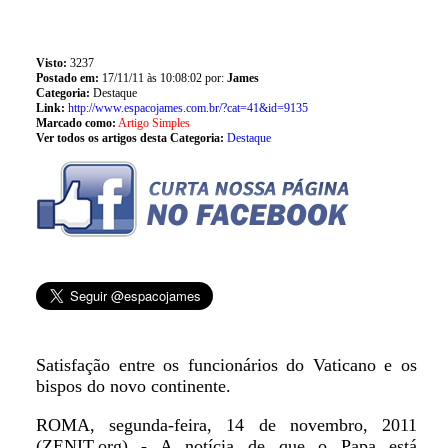
Visto:
3237
Postado em:
17/11/11 às 10:08:02 por:
James
Categoria:
Destaque
Link:
http://www.espacojames.com.br/?cat=41&id=9135
Marcado como:
Artigo Simples
Ver todos os artigos desta Categoria:
Destaque
Satisfação entre os funcionários do Vaticano e os
bispos do novo continente.
ROMA, segunda-feira, 14 de novembro, 2011
(ZENIT.org) - A notícia de que o Papa está