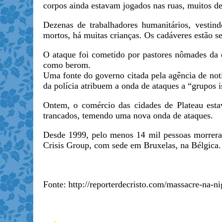
corpos ainda estavam jogados nas ruas, muitos d
Dezenas de trabalhadores humanitários, vestin
mortos, há muitas crianças. Os cadáveres estão s
O ataque foi cometido por pastores nômades da e
como berom.
Uma fonte do governo citada pela agência de notí
da polícia atribuem a onda de ataques a “grupos 
Ontem, o comércio das cidades de Platea
u est
trancados, temendo uma nova onda de ataques.
Desde 1999, pelo menos 14 mil pessoas morreram 
Crisis Group, com sede em Bruxelas, na Bélgica.
Fonte: http://reporterdecristo.com/massacre-na-ni