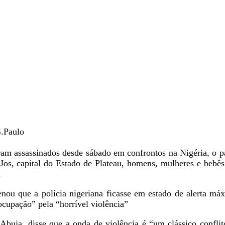
.Paulo
oram assassinados desde sábado em confrontos na Nigéria, o 
 Jos, capital do Estado de Plateau, homens, mulheres e bebês
.
nou que a polícia nigeriana ficasse em estado de alerta má
cupação” pela “horrível violência”
Abuja, disse que a onda de violência é “um clássico conflit