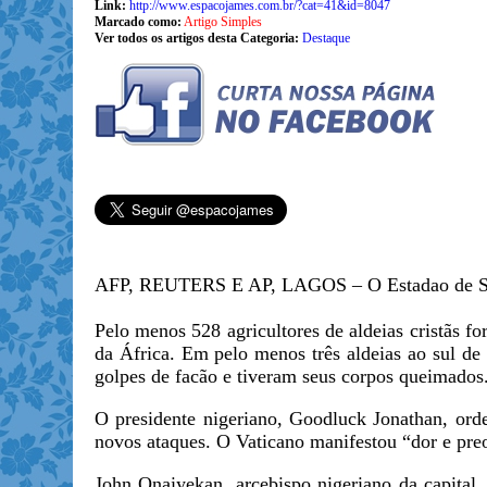
Link:
http://www.espacojames.com.br/?cat=41&id=8047
Marcado como:
Artigo Simples
Ver todos os artigos desta Categoria:
Destaque
AFP, REUTERS E AP, LAGOS – O Estadao de S
Pelo menos 528 agricultores de aldeias cristãs f
da África. Em pelo menos três aldeias ao sul de
golpes de facão e tiveram seus corpos queimados
O presidente nigeriano, Goodluck Jonathan, orde
novos ataques. O Vaticano manifestou “dor e preo
John Onaiyekan, arcebispo nigeriano da capital, 