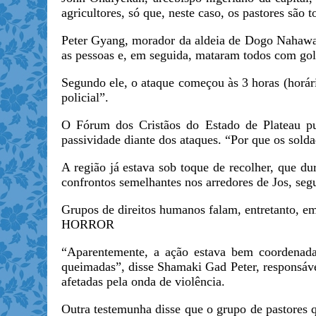
agricultores, só que, neste caso, os pastores são 
Peter Gyang, morador da aldeia de Dogo Nahawa, 
as pessoas e, em seguida, mataram todos com gol
Segundo ele, o ataque começou às 3 horas (horári
policial”.
O Fórum dos Cristãos do Estado de Plateau p
passividade diante dos ataques. “Por que os sol
A região já estava sob toque de recolher, que d
confrontos semelhantes nos arredores de Jos, segu
Grupos de direitos humanos falam, entretanto, e
HORROR
“Aparentemente, a ação estava bem coordenada
queimadas”, disse Shamaki Gad Peter, responsável
afetadas pela onda de violência.
Outra testemunha disse que o grupo de pastores 