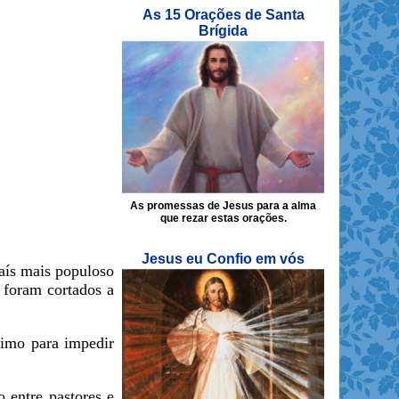
As 15 Orações de Santa
Brígida
As promessas de Jesus para a alma
que rezar estas orações.
Jesus eu Confio em vós
país mais populoso
 foram cortados a
ximo para impedir
o entre pastores e