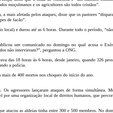
todos muçulmanos e os agricultores são todos cristãos”.
a mais afetada pelos ataques, disse que os pastores “dispara
pes de facão”.
o local) e durou até as 6 horas. Durante todo o período, “nã
ublicou um comunicado no domingo no qual acusa o Exérc
dados não intervieram?”, perguntou a ONG.
urava das 18 horas às 6 horas, desde janeiro, quando 326 pe
ndo a polícia.
m mais de 400 mortos nos choques do início do ano.
. Os agressores lançaram ataques de forma simultânea. Mu
 por uma organização local de direitos humanos, que percorr
que atacou as aldeias tinha entre 300 e 500 membros. No dom