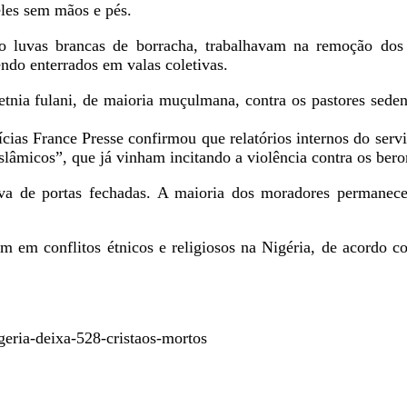
eles sem mãos e pés.
do luvas brancas de borracha, trabalhavam na remoção dos
endo enterrados em valas coletivas.
tnia fulani, de maioria muçulmana, contra os pastores seden
cias France Presse confirmou que relatórios internos do servi
islâmicos”, que já vinham incitando a violência contra os ber
ava de portas fechadas. A maioria dos moradores permanec
em conflitos étnicos e religiosos na Nigéria, de acordo co
geria-deixa-528-cristaos-mortos