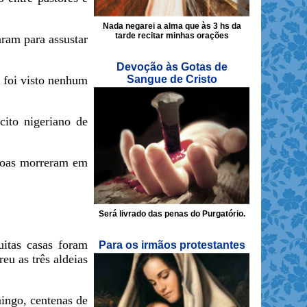
Nada negarei a alma que às 3 hs da
tarde recitar minhas orações
ram para assustar
Devoção às Gotas de
o foi visto nenhum
Sangue de Cristo
ito nigeriano de
ssoas morreram em
Será livrado das penas do Purgatório.
itas casas foram
Para os irmãos protestantes
eu as três aldeias
ingo, centenas de