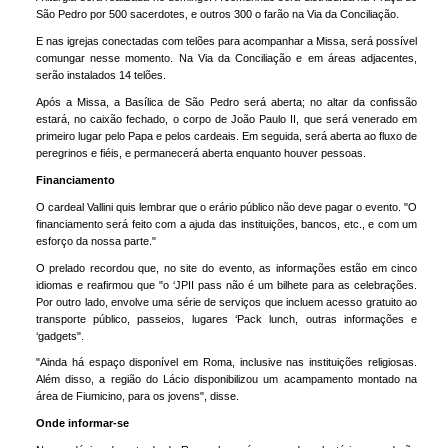
São Pedro por 500 sacerdotes, e outros 300 o farão na Via da Conciliação.
E nas igrejas conectadas com telões para acompanhar a Missa, será possível
comungar nesse momento. Na Via da Conciliação e em áreas adjacentes,
serão instalados 14 telões.
Após a Missa, a Basílica de São Pedro será aberta; no altar da confissão
estará, no caixão fechado, o corpo de João Paulo II, que será venerado em
primeiro lugar pelo Papa e pelos cardeais. Em seguida, será aberta ao fluxo de
peregrinos e fiéis, e permanecerá aberta enquanto houver pessoas.
Financiamento
O cardeal Vallini quis lembrar que o erário público não deve pagar o evento. "O
financiamento será feito com a ajuda das instituições, bancos, etc., e com um
esforço da nossa parte."
O prelado recordou que, no site do evento, as informações estão em cinco
idiomas e reafirmou que "o ‘JPII pass não é um bilhete para as celebrações.
Por outro lado, envolve uma série de serviços que incluem acesso gratuito ao
transporte público, passeios, lugares ‘Pack lunch, outras informações e
‘gadgets".
"Ainda há espaço disponível em Roma, inclusive nas instituições religiosas.
Além disso, a região do Lácio disponibilizou um acampamento montado na
área de Fiumicino, para os jovens", disse.
Onde informar-se