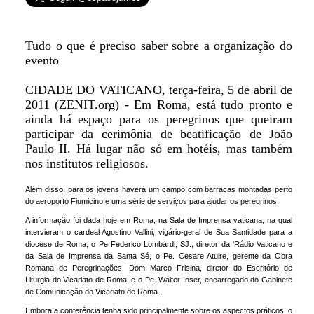
Tudo o que é preciso saber sobre a organização do
evento
CIDADE DO VATICANO, terça-feira, 5 de abril de
2011 (ZENIT.org) - Em Roma, está tudo pronto e
ainda há espaço para os peregrinos que queiram
participar da cerimônia de beatificação de João
Paulo II. Há lugar não só em hotéis, mas também
nos institutos religiosos.
Além disso, para os jovens haverá um campo com barracas montadas perto
do aeroporto Fiumicino e uma série de serviços para ajudar os peregrinos.
A informação foi dada hoje em Roma, na Sala de Imprensa vaticana, na qual
intervieram o cardeal Agostino Vallini, vigário-geral de Sua Santidade para a
diocese de Roma, o Pe Federico Lombardi, SJ., diretor da ‘Rádio Vaticano e
da Sala de Imprensa da Santa Sé, o Pe. Cesare Atuire, gerente da Obra
Romana de Peregrinações, Dom Marco Frisina, diretor do Escritório de
Liturgia do Vicariato de Roma, e o Pe. Walter Inser, encarregado do Gabinete
de Comunicação do Vicariato de Roma.
Embora a conferência tenha sido principalmente sobre os aspectos práticos, o