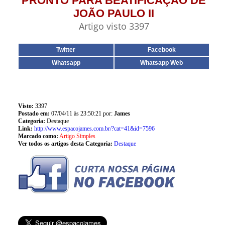
PRONTO PARA BEATIFICAÇÃO DE
JOÃO PAULO II
Artigo visto 3397
Twitter
Facebook
Whatsapp
Whatsapp Web
Visto:
3397
Postado em:
07/04/11 às 23:50:21 por:
James
Categoria:
Destaque
Link:
http://www.espacojames.com.br/?cat=41&id=7596
Marcado como:
Artigo Simples
Ver todos os artigos desta Categoria:
Destaque