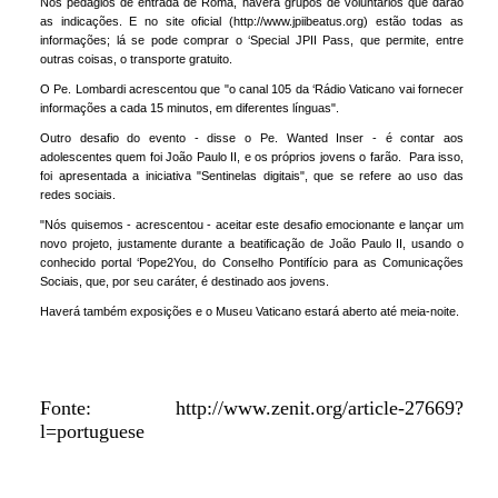
Nos pedágios de entrada de Roma, haverá grupos de voluntários que darão
as indicações. E no site oficial (
http://www.jpiibeatus.org
) estão todas as
informações; lá se pode comprar o ‘Special JPII Pass, que permite, entre
outras coisas, o transporte gratuito.
O Pe. Lombardi acrescentou que "o canal 105 da ‘Rádio Vaticano vai fornecer
informações a cada 15 minutos, em diferentes línguas".
Outro desafio do evento - disse o Pe. Wanted Inser - é contar aos
adolescentes quem foi João Paulo II, e os próprios jovens o farão. Para isso,
foi apresentada a iniciativa "Sentinelas digitais", que se refere ao uso das
redes sociais.
"Nós quisemos - acrescentou - aceitar este desafio emocionante e lançar um
novo projeto, justamente durante a beatificação de João Paulo II, usando o
conhecido portal ‘Pope2You, do Conselho Pontifício para as Comunicações
Sociais, que, por seu caráter, é destinado aos jovens.
Haverá também exposições e o Museu Vaticano estará aberto até meia-noite.
Fonte: http://www.zenit.org/article-27669?
l=portuguese