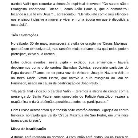
cardeal Vallini quis recordar a dimensão espiritual do evento. "Os santos são o
Evangelho encarnado - disse -, como João Paulo II, que o demonstrou
focando a sua fé em Deus." E acrescentou: "Ele falou até com o seu silêncio e
nos ensinou inclusive a morrer e viver em uma época em que é discutida a
eutanásia".
Três celebrações
No sábado, 30 de maio, acontecerá a vigília de oração no ‘Circus Maximus,
que terá um tom universal, mas também muito romano, e da qual todos podem
participar", explicou o cardeal.
Entre outros eventos, nesta vigília - explicou sua eminência - haverá
depoimentos como o do cardeal Stanislaw Dziwisz, secretário particular do
Papa durante 27 anos, do ex-porta-voz do Vaticano, Joaquín Navarro Valls, e
da freira Marie Simon Pierre, que obteve a cura milagrosa do Mal de
Parkinson, usada na causa de beatificação de João Paulo II.
"Na parte final - indicou o cardeal Vallini -, teremos a alegria de contar com a
presença do Santo Padre, que, conectado do Palácio Apostólico, rezará a
oração final e dará a bênção apostólica a todos os participantes."
Dom Frisina acrescentou que "nessa noite estarão abertas 8 igrejas do centro
histórico, no trajeto que vai do ‘Circus Maximus até São Pedro, em uma noite
branca das igrejas".
Missa de beatificação
A liturgia será realizada no domingo. A comunhão será distribuída na Praça de