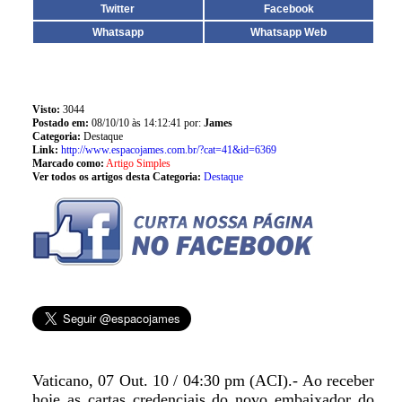
Twitter
Facebook
Whatsapp
Whatsapp Web
Visto:
3044
Postado em:
08/10/10 às 14:12:41 por:
James
Categoria:
Destaque
Link:
http://www.espacojames.com.br/?cat=41&id=6369
Marcado como:
Artigo Simples
Ver todos os artigos desta Categoria:
Destaque
Vaticano, 07 Out. 10 / 04:30 pm (ACI).- Ao receber
hoje as cartas credenciais do novo embaixador do