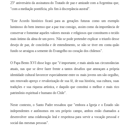
25º aniversário da assinatura do Tratado de paz e amizade com a Argentina que,
"com a mediação pontifícia, pôs fim à discrepância austral".
"Este Acordo histórico ficará para as gerações futuras como um exemplo
luminoso do bem imenso que a paz traz consigo, assim como da importância de
conservar e fomentar aqueles valores morais e religiosos que constituem o tecido
mais íntimo da alma de um povo. Não se pode pretender explicar o triunfo desse
desejo de paz, de concórdia e de entendimento, se não se tiver em conta quão
fundo se arraigou a semente do Evangelho no coração dos chilenos".
O Papa
Bento XVI
disse logo que "é importante, e mais ainda nas circunstâncias
atuais, nas que se deve fazer frente a tantos desafios que ameaçam a própria
identidade cultural favorecer especialmente entre os mais jovens um são orgulho,
um renovado apreço e revalorização de sua fé, de sua história, sua cultura, suas
tradições e sua riqueza artística, e daquilo que constitui o melhor e mais rico
patrimônio espiritual e humano do Chile".
Neste contexto, o Santo Padre ressaltou que "embora a Igreja e o Estado são
independentes e autônomos em seu próprio campo, ambos estão chamados a
desenvolver uma colaboração leal e respeitosa para servir a vocação pessoal e
social das mesmas pessoas".