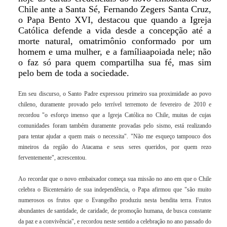
Chile ante a Santa Sé, Fernando Zegers Santa Cruz,
o Papa Bento XVI, destacou que quando a Igreja
Católica defende a vida desde a concepção até a
morte natural, omatrimônio conformado por um
homem e uma mulher, e a famíliaapoiada nele; não
o faz só para quem compartilha sua fé, mas sim
pelo bem de toda a sociedade.
Em seu discurso, o Santo Padre expressou primeiro sua proximidade ao povo
chileno, duramente provado pelo terrível terremoto de fevereiro de 2010 e
recordou "o esforço imenso que a
Igreja
Católica no Chile, muitas de cujas
comunidades foram também duramente provadas pelo sismo, está realizando
para tentar ajudar a quem mais o necessita". "Não me esqueço tampouco dos
mineiros da região do Atacama e seus seres queridos, por quem rezo
ferventemente", acrescentou.
Ao recordar que o novo embaixador começa sua missão no ano em que o Chile
celebra o Bicentenário de sua independência, o Papa afirmou que "são muito
numerosos os frutos que o Evangelho produziu nesta bendita terra. Frutos
abundantes de santidade, de caridade, de promoção humana, de busca constante
da paz e a convivência", e recordou neste sentido a celebração no ano passado do