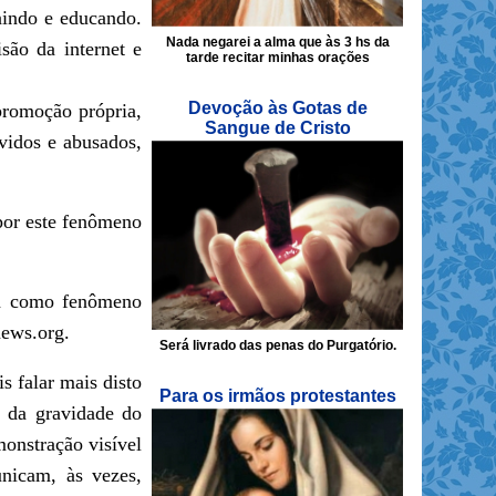
nindo e educando.
Nada negarei a alma que às 3 hs da
são da internet e
tarde recitar minhas orações
Devoção às Gotas de
promoção própria,
Sangue de Cristo
vidos e abusados,
por este fenômeno
lia como fenômeno
news.org.
Será livrado das penas do Purgatório.
s falar mais disto
Para os irmãos protestantes
, da gravidade do
monstração visível
nicam, às vezes,