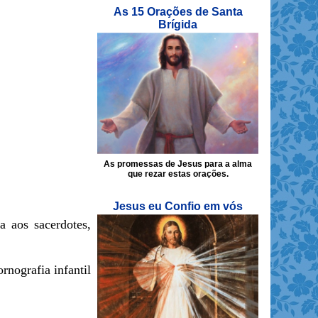
As 15 Orações de Santa
Brígida
As promessas de Jesus para a alma
que rezar estas orações.
Jesus eu Confio em vós
a aos sacerdotes,
rnografia infantil