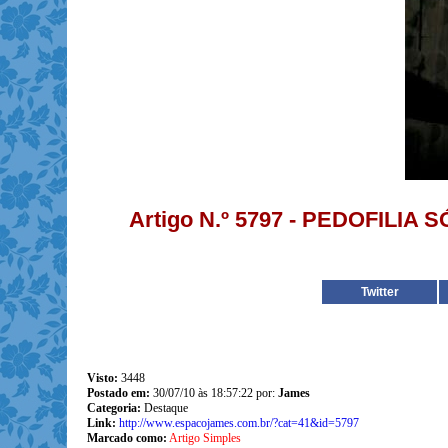
Artigo N.º 5797 - PEDOFILI
Twitter
Visto:
3448
Postado em:
30/07/10 às 18:57:22 por:
James
Categoria:
Destaque
Link:
http://www.espacojames.com.br/?cat=41&id=5797
Marcado como:
Artigo Simples