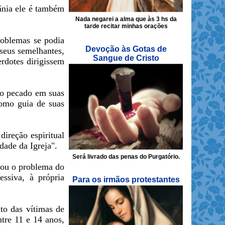
ânia ele é também
Nada negarei a alma que às 3 hs da
tarde recitar minhas orações
roblemas se podia
Devoção às Gotas de
seus semelhantes,
Sangue de Cristo
erdotes dirigissem
 o pecado em suas
como guia de suas
direção espiritual
dade da Igreja".
Será livrado das penas do Purgatório.
zou o problema do
essiva, à própria
Para os irmãos protestantes
to das vítimas de
tre 11 e 14 anos,