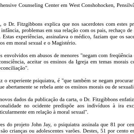
rehensive Counseling Center em West Conshohocken, Pensilv
o Dr. Fitzgibbons explica que nos sacerdotes com estes p
 infância, problemas em sua relação com os pais, rechaço de 
. Estas experiências, assinalava o médico, faziam que os sac
nos em moral sexual e o Magistério.
tes envolvidos em abusos de menores "negam com freqüência
onsciência, aceitar os ensinos da Igreja em temas morais 
conciliação".
diz o experiente psiquiatra, é "que também se negam procurar 
ue abertamente se rebela ante os ensinos morais ou de sexuali
novos dados da publicação da carta, o Dr. Fitzgibbons enfati
sonalidade no ocidente predispõe aos indivíduos à ira exc
rticularmente em relação à moral sexual".
es do projeto John Jay, o psiquiatra assinala que 81 por cen
ão crianças ou adolescentes varões. Destes, 51 por cento en