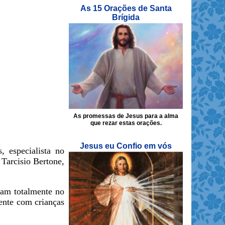
As 15 Orações de Santa
Brígida
As promessas de Jesus para a alma
que rezar estas orações.
Jesus eu Confio em vós
 especialista no
Tarcisio Bertone,
tam totalmente no
lmente com
crianças