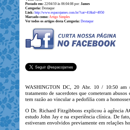
Postado em:
22/04/10 às 06:04:08 por:
James
Categoria:
Destaque
Link:
http://www.espacojames.com.br/?cat=41&id=4950
Marcado como:
Artigo Simples
Ver todos os artigos desta Categoria:
Destaque
WASHINGTON DC, 20 Abr. 10 / 10:50 am (ACI)
tratamento de sacerdotes que cometeram abusos c
tem razão ao vincular a pedofilia com a homosse
O Dr. Richard Fitzgibbons explicou à agência
A
estudo John Jay e na experiência clínica. De fat
estiveram envolvidos previamente em relações ho