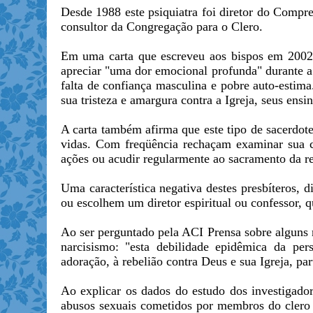
Desde 1988 este psiquiatra foi diretor do Comp
consultor da Congregação para o Clero.
Em uma carta que escreveu aos
bispos
em 2002, 
apreciar "uma dor emocional profunda" durante a
falta de confiança masculina e pobre auto-estima
sua tristeza e amargura contra a
Igreja
, seus ensi
A carta também afirma que este tipo de sacerdo
vidas. Com freqüência rechaçam examinar sua c
ações ou acudir regularmente ao sacramento da re
Uma característica negativa destes presbíteros, 
ou escolhem um diretor espiritual ou confessor, q
Ao ser perguntado pela ACI Prensa sobre alguns 
narcisismo: "esta debilidade epidêmica da per
adoração, à rebelião contra Deus e sua Igreja, pa
Ao explicar os dados do estudo dos investigador
abusos sexuais cometidos por membros do clero s