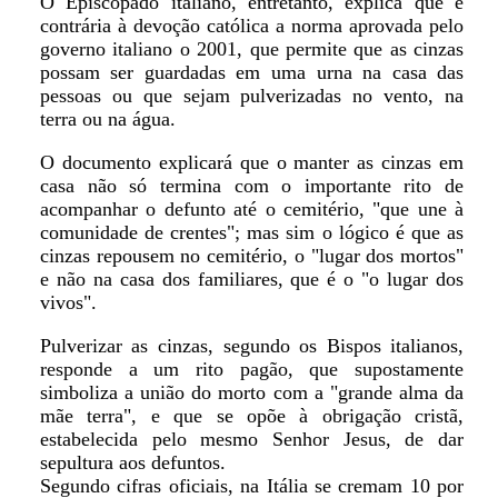
O Episcopado italiano, entretanto, explica que é
contrária à devoção católica a norma aprovada pelo
governo italiano o 2001, que permite que as cinzas
possam ser guardadas em uma urna na casa das
pessoas ou que sejam pulverizadas no vento, na
terra ou na água.
O documento explicará que o manter as cinzas em
casa não só termina com o importante rito de
acompanhar o defunto até o cemitério, "que une à
comunidade de crentes"; mas sim o lógico é que as
cinzas repousem no cemitério, o "lugar dos mortos"
e não na casa dos familiares, que é o "o lugar dos
vivos".
Pulverizar as cinzas, segundo os Bispos italianos,
responde a um rito pagão, que supostamente
simboliza a união do morto com a "grande alma da
mãe terra", e que se opõe à obrigação cristã,
estabelecida pelo mesmo Senhor Jesus, de dar
sepultura aos defuntos.
Segundo cifras oficiais, na Itália se cremam 10 por