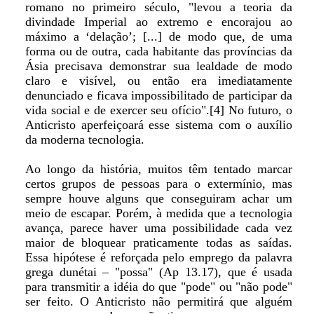
romano no primeiro século, "levou a teoria da
divindade Imperial ao extremo e encorajou ao
máximo a ‘delação’; [...] de modo que, de uma
forma ou de outra, cada habitante das províncias da
Ásia precisava demonstrar sua lealdade de modo
claro e visível, ou então era imediatamente
denunciado e ficava impossibilitado de participar da
vida social e de exercer seu ofício".[4] No futuro, o
Anticristo aperfeiçoará esse sistema com o auxílio
da moderna tecnologia.
Ao longo da história, muitos têm tentado marcar
certos grupos de pessoas para o extermínio, mas
sempre houve alguns que conseguiram achar um
meio de escapar. Porém, à medida que a tecnologia
avança, parece haver uma possibilidade cada vez
maior de bloquear praticamente todas as saídas.
Essa hipótese é reforçada pelo emprego da palavra
grega dunétai – "possa" (Ap 13.17), que é usada
para transmitir a idéia do que "pode" ou "não pode"
ser feito. O Anticristo não permitirá que alguém