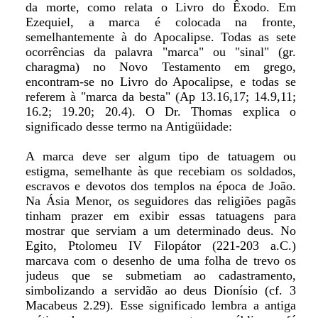
da morte, como relata o Livro do Êxodo. Em
Ezequiel, a marca é colocada na fronte,
semelhantemente à do Apocalipse. Todas as sete
ocorrências da palavra "marca" ou "sinal" (gr.
charagma) no Novo Testamento em grego,
encontram-se no Livro do Apocalipse, e todas se
referem à "marca da besta" (Ap 13.16,17; 14.9,11;
16.2; 19.20; 20.4). O Dr. Thomas explica o
significado desse termo na Antigüidade:
A marca deve ser algum tipo de tatuagem ou
estigma, semelhante às que recebiam os soldados,
escravos e devotos dos templos na época de João.
Na Ásia Menor, os seguidores das religiões pagãs
tinham prazer em exibir essas tatuagens para
mostrar que serviam a um determinado deus. No
Egito, Ptolomeu IV Filopátor (221-203 a.C.)
marcava com o desenho de uma folha de trevo os
judeus que se submetiam ao cadastramento,
simbolizando a servidão ao deus Dionísio (cf. 3
Macabeus 2.29). Esse significado lembra a antiga