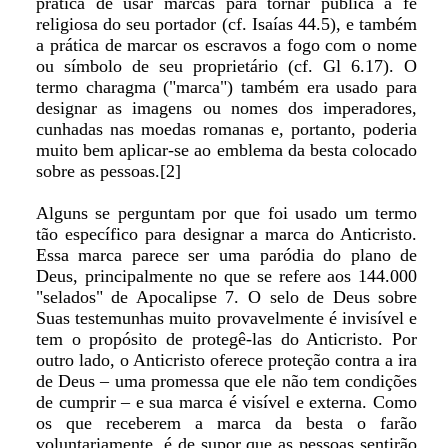
prática de usar marcas para tornar pública a fé
religiosa do seu portador (cf. Isaías 44.5), e também
a prática de marcar os escravos a fogo com o nome
ou símbolo de seu proprietário (cf. Gl 6.17). O
termo charagma ("marca") também era usado para
designar as imagens ou nomes dos imperadores,
cunhadas nas moedas romanas e, portanto, poderia
muito bem aplicar-se ao emblema da besta colocado
sobre as pessoas.[2]
Alguns se perguntam por que foi usado um termo
tão específico para designar a marca do Anticristo.
Essa marca parece ser uma paródia do plano de
Deus, principalmente no que se refere aos 144.000
"selados" de Apocalipse 7. O selo de Deus sobre
Suas testemunhas muito provavelmente é invisível e
tem o propósito de protegê-las do Anticristo. Por
outro lado, o Anticristo oferece proteção contra a ira
de Deus – uma promessa que ele não tem condições
de cumprir – e sua marca é visível e externa. Como
os que receberem a marca da besta o farão
voluntariamente, é de supor que as pessoas sentirão