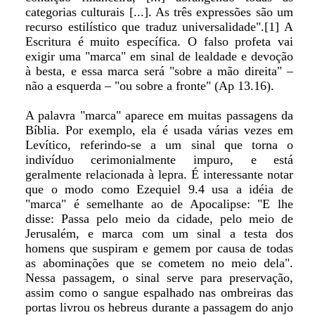
categorias culturais [...]. As três expressões são um
recurso estilístico que traduz universalidade".[1] A
Escritura é muito específica. O falso profeta vai
exigir uma "marca" em sinal de lealdade e devoção
à besta, e essa marca será "sobre a mão direita" –
não a esquerda – "ou sobre a fronte" (Ap 13.16).
A palavra "marca" aparece em muitas passagens da
Bíblia. Por exemplo, ela é usada várias vezes em
Levítico, referindo-se a um sinal que torna o
indivíduo cerimonialmente impuro, e está
geralmente relacionada à lepra. É interessante notar
que o modo como Ezequiel 9.4 usa a idéia de
"marca" é semelhante ao de Apocalipse: "E lhe
disse: Passa pelo meio da cidade, pelo meio de
Jerusalém, e marca com um sinal a testa dos
homens que suspiram e gemem por causa de todas
as abominações que se cometem no meio dela".
Nessa passagem, o sinal serve para preservação,
assim como o sangue espalhado nas ombreiras das
portas livrou os hebreus durante a passagem do anjo