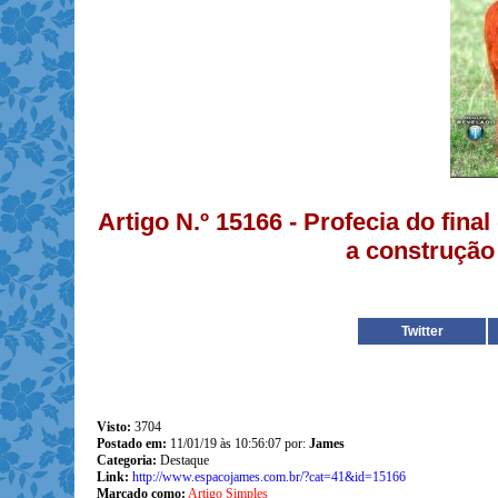
Artigo N.º 15166 - Profecia do fina
a construção
Twitter
Visto:
3704
Postado em:
11/01/19 às 10:56:07 por:
James
Categoria:
Destaque
Link:
http://www.espacojames.com.br/?cat=41&id=15166
Marcado como:
Artigo Simples