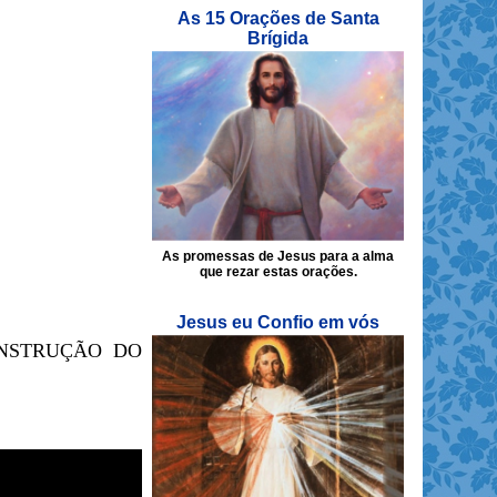
As 15 Orações de Santa
Brígida
As promessas de Jesus para a alma
que rezar estas orações.
Jesus eu Confio em vós
ONSTRUÇÃO DO