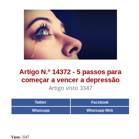
Artigo N.º 14372 - 5 passos para
começar a vencer a depressão
Artigo visto 3347
Twitter
Facebook
Whatsapp
Whatsapp Web
Visto:
3347