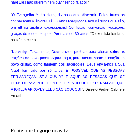
não! Eles não querem nem ouvir sendo falado!
“
“
O Evangelho é tão claro, diz-nos como discernir! Pelos frutos os
conhecereis a árvore! Há 30 anos Medjugorje nos dá frutos que são,
em última análise excepcionais! Confissão, conversão, vocações,
graças de todos os tipos! Por mais de 30 anos!
“O exorcista lembrou
na Rádio Maria.
“
No Antigo Testamento, Deus enviou profetas para alertar sobre as
traições do povo judeu. Agora, aqui, para alertar sobre a traição do
povo cristão, como também dos sacerdotes, Deus envia-nos a Sua
Mãe! Tem sido por 30 anos! É POSSÍVEL QUE AS PESSOAS
PERMANEÇAM SEM OUVIR? E AQUELAS PESSOAS QUE SE
CONSIDERAM INTELIGENTES DIZENDO QUE ESPERAM ATÉ QUE
A IGREJA APROVE? ELES SÃO LOUCOS!
“, Disse o Padre. Gabriele
Amorth.
Fonte: medjugorjetoday.tv