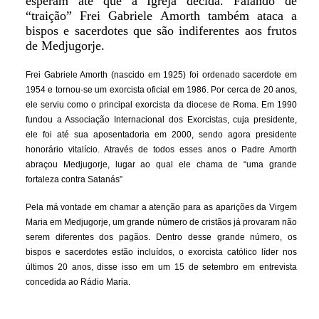
esperam até que a Igreja decida. Falando de
“traição” Frei Gabriele Amorth também ataca a
bispos e sacerdotes que são indiferentes aos frutos
de Medjugorje.
Frei Gabriele Amorth (nascido em 1925) foi ordenado sacerdote em
1954 e tornou-se um exorcista oficial em 1986. Por cerca de 20 anos,
ele serviu como o principal exorcista da diocese de Roma. Em 1990
fundou a Associação Internacional dos Exorcistas, cuja presidente,
ele foi até sua aposentadoria em 2000, sendo agora presidente
honorário vitalício. Através de todos esses anos o Padre Amorth
abraçou Medjugorje, lugar ao qual ele chama de “uma grande
fortaleza contra Satanás”
Pela má vontade em chamar a atenção para as aparições da Virgem
Maria em Medjugorje, um grande número de cristãos já provaram não
serem diferentes dos pagãos. Dentro desse grande número, os
bispos e sacerdotes estão incluídos, o exorcista católico líder nos
últimos 20 anos, disse isso em um 15 de setembro em entrevista
concedida ao Rádio Maria.