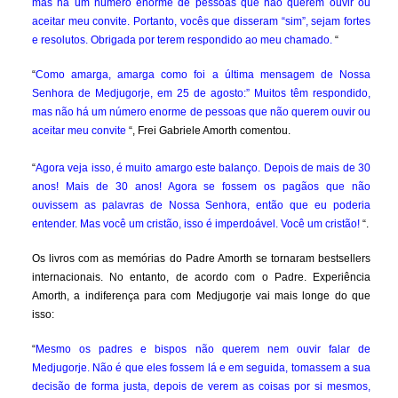
mas há um número enorme de pessoas que não querem ouvir ou
aceitar meu convite. Portanto, vocês que disseram “sim”, sejam fortes
e resolutos. Obrigada por terem respondido ao meu chamado.
“
“
Como amarga, amarga como foi a última mensagem de Nossa
Senhora de Medjugorje, em 25 de agosto:” Muitos têm respondido,
mas não há um número enorme de pessoas que não querem ouvir ou
aceitar meu convite
“, Frei Gabriele Amorth comentou.
“
Agora veja isso, é muito amargo este balanço. Depois de mais de 30
anos! Mais de 30 anos! Agora se fossem os pagãos que não
ouvissem as palavras de Nossa Senhora, então que eu poderia
entender. Mas você um cristão, isso é imperdoável. Você um cristão!
“.
Os livros com as memórias do Padre Amorth se tornaram bestsellers
internacionais. No entanto, de acordo com o Padre. Experiência
Amorth, a indiferença para com Medjugorje vai mais longe do que
isso:
“
Mesmo os padres e bispos não querem nem ouvir falar de
Medjugorje. Não é que eles fossem lá e em seguida, tomassem a sua
decisão de forma justa, depois de verem as coisas por si mesmos,