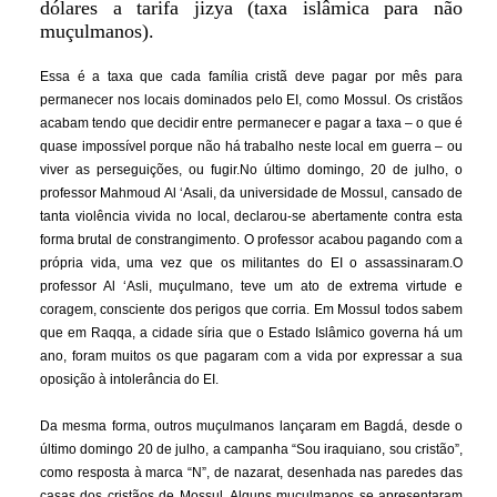
dólares a tarifa jizya (taxa islâmica para não
muçulmanos).
Essa é a taxa que cada família cristã deve pagar por mês para
permanecer nos locais dominados pelo EI, como Mossul. Os cristãos
acabam tendo que decidir entre permanecer e pagar a taxa – o que é
quase impossível porque não há trabalho neste local em guerra – ou
viver as perseguições, ou fugir.No último domingo, 20 de julho, o
professor Mahmoud Al ‘Asali, da universidade de Mossul, cansado de
tanta violência vivida no local, declarou-se abertamente contra esta
forma brutal de constrangimento. O professor acabou pagando com a
própria vida, uma vez que os militantes do EI o assassinaram.O
professor Al ‘Asli, muçulmano, teve um ato de extrema virtude e
coragem, consciente dos perigos que corria. Em Mossul todos sabem
que em Raqqa, a cidade síria que o Estado Islâmico governa há um
ano, foram muitos os que pagaram com a vida por expressar a sua
oposição à intolerância do EI.
Da mesma forma, outros muçulmanos lançaram em Bagdá, desde o
último domingo 20 de julho, a campanha “Sou iraquiano, sou cristão”,
como resposta à marca “N”, de nazarat, desenhada nas paredes das
casas dos cristãos de Mossul. Alguns muçulmanos se apresentaram