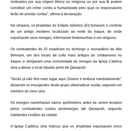
motivados por sua origem étnica ou religiosa ou por sua fé podem
constituir um crime contra a humanidade pelo qual os responsáveis
terão de prestar contas”, afirma a declaração.
Na véspera, os jihadistas do Estado Islâmico (EI) tomaram o controle
de um antigo mosteiro localizado ao norte do Iraque, de onde
expulsaram seus monges, informaram testemunhas e um religioso.
Os combatentes do EI invadiram no domingo o monastério de Mar
Behnam, um dos locais de culto mais antigos do cristianismo no
Iraque, e obrigaram uma comunidade de monges da Igreja Católica
síria a deixar o local situado perto de Qaraqosh.
“Vocês já não têm mais lugar aqui. Devem ir embora imediatamente”,
disseram os insurgentes deste grupo ultrarradical sunita, segundo um
membro do clero sírio.
Os monges caminharam vários quilômetros antes de serem levados
pelos combatentes curdos peshmergas até Qaraqosh, segundo
habitantes cristãos da cidade.
A Igreja Católica síria indicou que os jihadistas expulsaram cinco