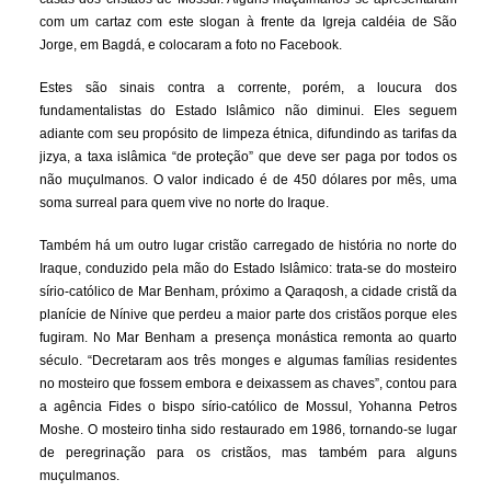
com um cartaz com este slogan à frente da Igreja caldéia de São
Jorge, em Bagdá, e colocaram a foto no Facebook.
Estes são sinais contra a corrente, porém, a loucura dos
fundamentalistas do Estado Islâmico não diminui. Eles seguem
adiante com seu propósito de limpeza étnica, difundindo as tarifas da
jizya, a taxa islâmica “de proteção” que deve ser paga por todos os
não muçulmanos. O valor indicado é de 450 dólares por mês, uma
soma surreal para quem vive no norte do Iraque.
Também há um outro lugar cristão carregado de história no norte do
Iraque, conduzido pela mão do Estado Islâmico: trata-se do mosteiro
sírio-católico de Mar Benham, próximo a Qaraqosh, a cidade cristã da
planície de Nínive que perdeu a maior parte dos cristãos porque eles
fugiram. No Mar Benham a presença monástica remonta ao quarto
século. “Decretaram aos três monges e algumas famílias residentes
no mosteiro que fossem embora e deixassem as chaves”, contou para
a agência Fides o bispo sírio-católico de Mossul, Yohanna Petros
Moshe. O mosteiro tinha sido restaurado em 1986, tornando-se lugar
de peregrinação para os cristãos, mas também para alguns
muçulmanos.