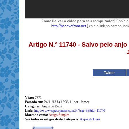
Como Baixar o vídeo para seu computador?
Copie o 
http://pt.savefrom.net
] cole o link no campo indi
Artigo N.º 11740 - Salvo pelo a
Twitter
Visto:
7771
Postado em:
24/11/13 às 12:38:11 por:
James
Categoria:
Anjos de Deus
Link:
http://www.espacojames.com.br/?cat=38&id=11740
Marcado como:
Artigo Simples
Ver todos os artigos desta Categoria:
Anjos de Deus