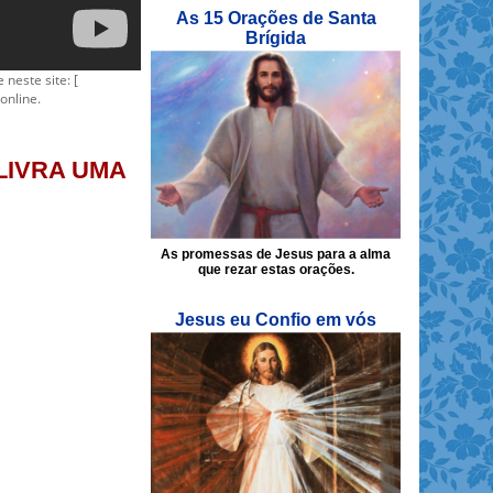
As 15 Orações de Santa
Brígida
e neste site: [
online.
R LIVRA UMA
As promessas de Jesus para a alma
que rezar estas orações.
Jesus eu Confio em vós