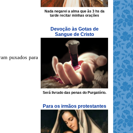
Nada negarei a alma que às 3 hs da
tarde recitar minhas orações
Devoção às Gotas de
Sangue de Cristo
oram puxados para
Será livrado das penas do Purgatório.
Para os irmãos protestantes