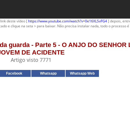
link deste vídeo [
https://www.youtube.com/watch?v=0e16XLSvFG4
] depois, entr
cado e clique na seta > para baixar. Não precisa instalar nada, todo o processo é 
njo da guarda - Parte 5 - O ANJO DO SENHO
JOVEM DE ACIDENTE
Artigo visto 7771
Facebook
Whatsapp
Whatsapp Web