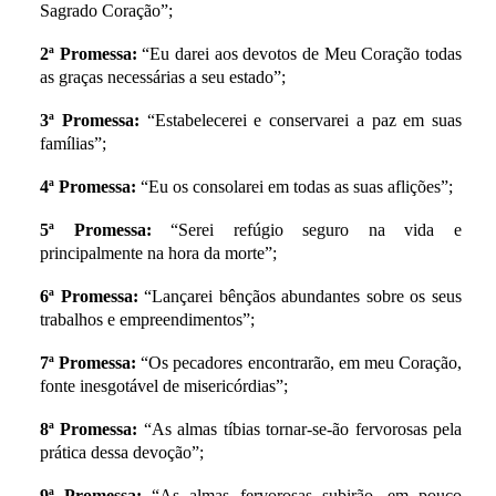
Sagrado Coração”;
2ª Promessa:
“Eu darei aos devotos de Meu Coração todas
as graças necessárias a seu estado”;
3ª Promessa:
“Estabelecerei e conservarei a paz em suas
famílias”;
4ª Promessa:
“Eu os consolarei em todas as suas aflições”;
5ª Promessa:
“Serei refúgio seguro na vida e
principalmente na hora da morte”;
6ª Promessa:
“Lançarei bênçãos abundantes sobre os seus
trabalhos e empreendimentos”;
7ª Promessa:
“Os pecadores encontrarão, em meu Coração,
fonte inesgotável de misericórdias”;
8ª Promessa:
“As almas tíbias tornar-se-ão fervorosas pela
prática dessa devoção”;
9ª Promessa:
“As almas fervorosas subirão, em pouco