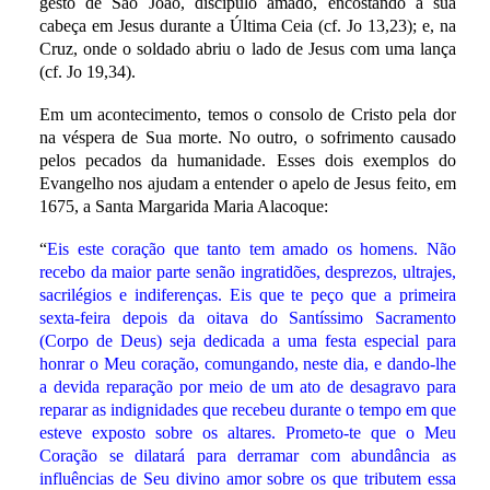
gesto de São João, discípulo amado, encostando a sua
cabeça em Jesus durante a Última Ceia (cf. Jo 13,23); e, na
Cruz, onde o soldado abriu o lado de Jesus com uma lança
(cf. Jo 19,34).
Em um acontecimento, temos o consolo de Cristo pela dor
na véspera de Sua morte. No outro, o sofrimento causado
pelos pecados da humanidade. Esses dois exemplos do
Evangelho nos ajudam a entender o apelo de Jesus feito, em
1675, a Santa Margarida Maria Alacoque:
“
Eis este coração que tanto tem amado os homens. Não
recebo da maior parte senão ingratidões, desprezos, ultrajes,
sacrilégios e indiferenças. Eis que te peço que a primeira
sexta-feira depois da oitava do Santíssimo Sacramento
(Corpo de Deus) seja dedicada a uma festa especial para
honrar o Meu coração, comungando, neste dia, e dando-lhe
a devida reparação por meio de um ato de desagravo para
reparar as indignidades que recebeu durante o tempo em que
esteve exposto sobre os altares. Prometo-te que o Meu
Coração se dilatará para derramar com abundância as
influências de Seu divino amor sobre os que tributem essa