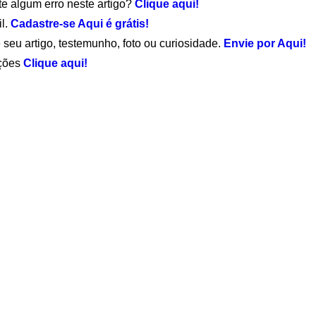
te algum erro neste artigo?
Clique aqui!
il.
Cadastre-se Aqui é grátis!
 seu artigo, testemunho, foto ou curiosidade.
Envie por Aqui!
ações
Clique aqui!