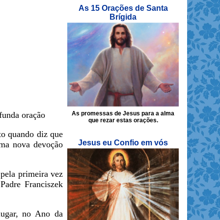
As 15 Orações de Santa
Brígida
As promessas de Jesus para a alma
funda oração
que rezar estas orações.
to quando diz que
Jesus eu Confio em vós
 uma nova devoção
pela primeira vez
 Padre Franciszek
 lugar, no Ano da