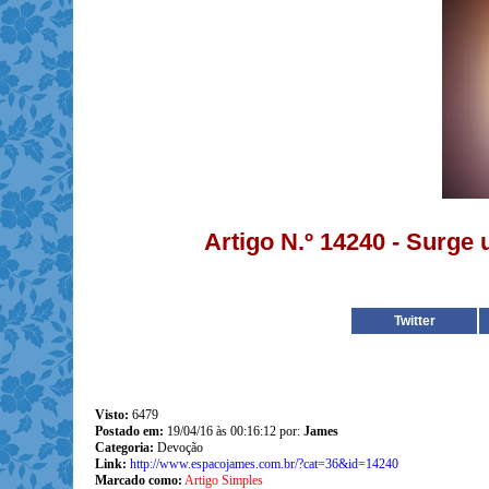
Artigo N.º 14240 - Surge
Twitter
Visto:
6479
Postado em:
19/04/16 às 00:16:12 por:
James
Categoria:
Devoção
Link:
http://www.espacojames.com.br/?cat=36&id=14240
Marcado como:
Artigo Simples