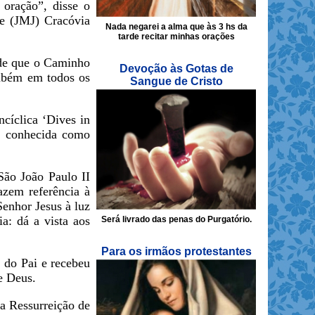
 oração”, disse o
de (JMJ) Cracóvia
Nada negarei a alma que às 3 hs da
tarde recitar minhas orações
 de que o Caminho
Devoção às Gotas de
ambém em todos os
Sangue de Cristo
cíclica ‘Dives in
sa conhecida como
São João Paulo II
azem referência à
enhor Jesus à luz
: dá a vista aos
Será livrado das penas do Purgatório.
Para os irmãos protestantes
a do Pai e recebeu
e Deus.
 a Ressurreição de