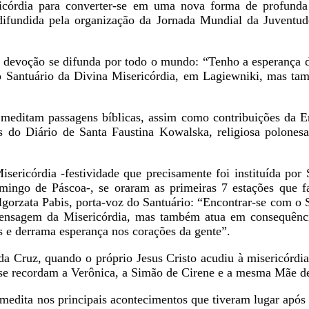
icórdia para converter-se em uma nova forma de profunda
 difundida pela organização da Jornada Mundial da Juventu
a devoção se difunda por todo o mundo: “Tenho a esperança
no Santuário da Divina Misericórdia, em Lagiewniki, mas t
meditam passagens bíblicas, assim como contribuições da En
os do Diário de Santa Faustina Kowalska, religiosa polone
ricórdia -festividade que precisamente foi instituída por 
ingo de Páscoa-, se oraram as primeiras 7 estações que f
gorzata Pabis, porta-voz do Santuário: “Encontrar-se com o S
ensagem da Misericórdia, mas também atua em consequência
os e derrama esperança nos corações da gente”.
da Cruz, quando o próprio Jesus Cristo acudiu à misericórdi
 se recordam a Verônica, a Simão de Cirene e a mesma Mãe d
e medita nos principais acontecimentos que tiveram lugar após