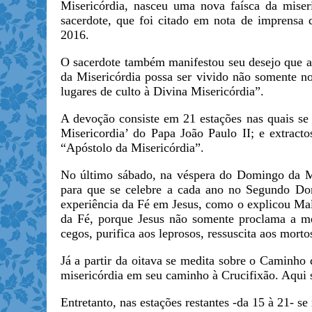
Misericórdia, nasceu uma nova faísca da miser
sacerdote, que foi citado em nota de imprensa
2016.
O sacerdote também manifestou seu desejo que 
da Misericórdia possa ser vivido não somente 
lugares de culto à Divina Misericórdia”.
A devoção consiste em 21 estações nas quais se 
Misericordia’ do Papa João Paulo II; e extract
“Apóstolo da Misericórdia”.
No último sábado, na véspera do Domingo da Mise
para que se celebre a cada ano no Segundo Dom
experiência da Fé em Jesus, como o explicou Mal
da Fé, porque Jesus não somente proclama a m
cegos, purifica aos leprosos, ressuscita aos mort
Já a partir da oitava se medita sobre o Caminho 
misericórdia em seu caminho à Crucifixão. Aqui
Entretanto, nas estações restantes -da 15 à 21- s