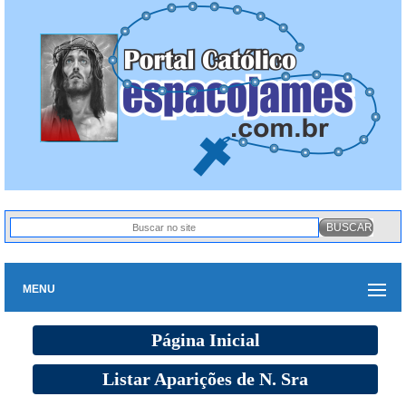
MENU
Página Inicial
Listar Aparições de N. Sra