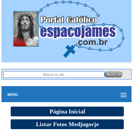
MENU
Página Inicial
Listar Fotos Medjugorje