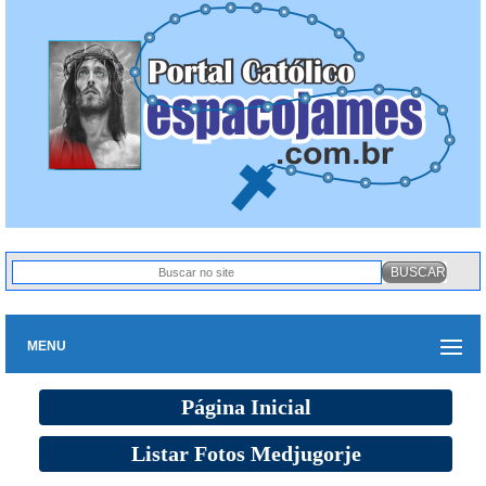
MENU
Página Inicial
Listar Fotos Medjugorje