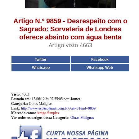
Artigo N.º 9859 - Desrespeito com o
Sagrado: Sorveteria de Londres
oferece absinto com água benta
Artigo visto 4663
Twitter
Facebook
Whatsapp
Whatsapp Web
Visto:
4663
Postado em:
15/06/12 às 07:55:05 por:
James
Categoria:
Obras Malignas
Link:
http://www.espacojames.com.br/?cat=31&id=9859
Marcado como:
Artigo Simples
Ver todos os artigos desta Categoria:
Obras Malignas