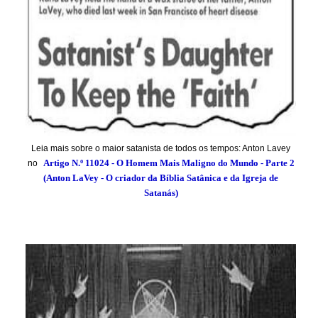
Leia mais sobre o maior satanista de todos os tempos: Anton Lavey
Artigo N.º
11024
- O Homem Mais Maligno do Mundo - Parte 2
no
(Anton LaVey - O criador da Bíblia Satânica e da Igreja de
Satanás)