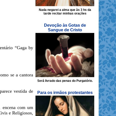
Nada negarei a alma que às 3 hs da
tarde recitar minhas orações
Devoção às Gotas de
Sangue de Cristo
mentário “Gaga by
 como se a cantora
Será livrado das penas do Purgatório.
parece vestida de
Para os irmãos protestantes
da, encena com um
ivis e Religiosos,