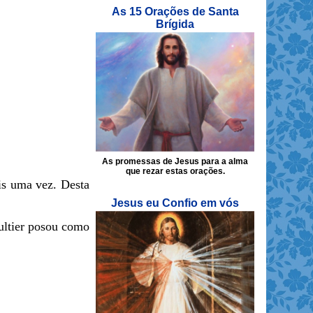
As 15 Orações de Santa
Brígida
As promessas de Jesus para a alma
que rezar estas orações.
is uma vez. Desta
Jesus eu Confio em vós
aultier posou como