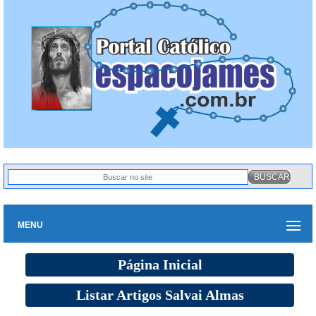
MENU
Página Inicial
Listar Artigos Salvai Almas