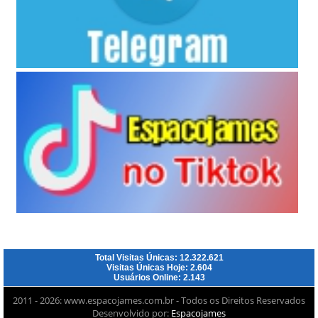
Total Visitas Únicas: 12.322.621
Visitas Únicas Hoje: 2.604
Usuários Online: 2.143
2011 - 2026: www.espacojames.com.br - Todos os Direitos Reservados
Desenvolvido por:
Espacojames