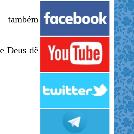
a, também
ue Deus dê