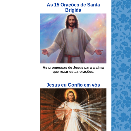
As 15 Orações de Santa
Brígida
As promessas de Jesus para a alma
que rezar estas orações.
Jesus eu Confio em vós