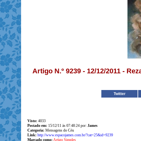
Artigo N.º 9239 - 12/12/2011 - R
Twitter
Visto:
4033
Postado em:
15/12/11 às 07:48:24 por:
James
Categoria:
Mensagens do Céu
Link:
http://www.espacojames.com.br/?cat=25&id=9239
Marcado como:
Artigo Simples