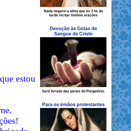
Nada negarei a alma que às 3 hs da
tarde recitar minhas orações
Devoção às Gotas de
Sangue de Cristo
 que estou
Será livrado das penas do Purgatório.
Para os irmãos protestantes
ume.
ções!