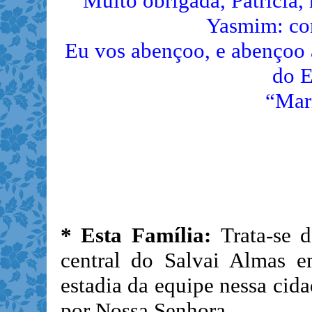
Muito obrigada, Patrícia,
Yasmim: co
Eu vos abençoo, e abençoo 
do E
“Mar
* Esta Família:
Trata-se 
central do Salvai Almas e
estadia da equipe nessa cid
por Nossa Senhora.